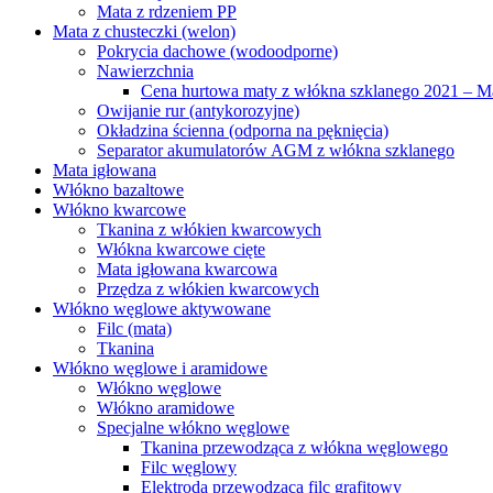
Mata z rdzeniem PP
Mata z chusteczki (welon)
Pokrycia dachowe (wodoodporne)
Nawierzchnia
Cena hurtowa maty z włókna szklanego 2021 – Mat
Owijanie rur (antykorozyjne)
Okładzina ścienna (odporna na pęknięcia)
Separator akumulatorów AGM z włókna szklanego
Mata igłowana
Włókno bazaltowe
Włókno kwarcowe
Tkanina z włókien kwarcowych
Włókna kwarcowe cięte
Mata igłowana kwarcowa
Przędza z włókien kwarcowych
Włókno węglowe aktywowane
Filc (mata)
Tkanina
Włókno węglowe i aramidowe
Włókno węglowe
Włókno aramidowe
Specjalne włókno węglowe
Tkanina przewodząca z włókna węglowego
Filc węglowy
Elektroda przewodząca filc grafitowy