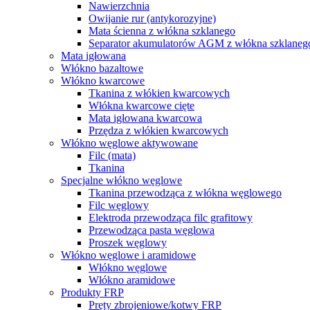
Nawierzchnia
Owijanie rur (antykorozyjne)
Mata ścienna z włókna szklanego
Separator akumulatorów AGM z włókna szklaneg
Mata igłowana
Włókno bazaltowe
Włókno kwarcowe
Tkanina z włókien kwarcowych
Włókna kwarcowe cięte
Mata igłowana kwarcowa
Przędza z włókien kwarcowych
Włókno węglowe aktywowane
Filc (mata)
Tkanina
Specjalne włókno węglowe
Tkanina przewodząca z włókna węglowego
Filc węglowy
Elektroda przewodząca filc grafitowy
Przewodząca pasta węglowa
Proszek węglowy
Włókno węglowe i aramidowe
Włókno węglowe
Włókno aramidowe
Produkty FRP
Pręty zbrojeniowe/kotwy FRP