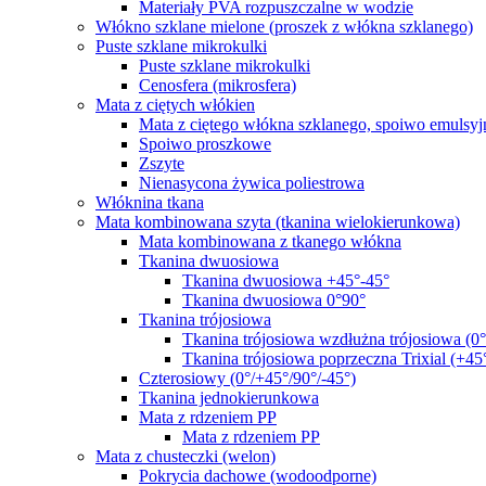
Materiały PVA rozpuszczalne w wodzie
Włókno szklane mielone (proszek z włókna szklanego)
Puste szklane mikrokulki
Puste szklane mikrokulki
Cenosfera (mikrosfera)
Mata z ciętych włókien
Mata z ciętego włókna szklanego, spoiwo emulsyj
Spoiwo proszkowe
Zszyte
Nienasycona żywica poliestrowa
Włóknina tkana
Mata kombinowana szyta (tkanina wielokierunkowa)
Mata kombinowana z tkanego włókna
Tkanina dwuosiowa
Tkanina dwuosiowa +45°-45°
Tkanina dwuosiowa 0°90°
Tkanina trójosiowa
Tkanina trójosiowa wzdłużna trójosiowa (0
Tkanina trójosiowa poprzeczna Trixial (+45
Czterosiowy (0°/+45°/90°/-45°)
Tkanina jednokierunkowa
Mata z rdzeniem PP
Mata z rdzeniem PP
Mata z chusteczki (welon)
Pokrycia dachowe (wodoodporne)