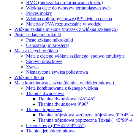
BMC (mieszanka do formowania luzem)
Włókna cięte do tworzyw termoplastycznych
Proces mokry
Włókna polipropylenowe (PP) cięte na pasma
Materiały PVA rozpuszczalne w wodzie
Włókno szklane mielone (proszek z włókna szklanego)
Puste szklane mikrokulki
Puste szklane mikrokulki
Cenosfera (mikrosfera)
Mata z ciętych włókien
Mata z ciętego włókna szklanego, spoiwo emulsyjne
Spoiwo proszkowe
Zszyte
Nienasycona żywica poliestrowa
Włóknina tkana
Mata kombinowana szyta (tkanina wielokierunkowa)
Mata kombinowana z tkanego włókna
Tkanina dwuosiowa
Tkanina dwuosiowa +45°-45°
Tkanina dwuosiowa 0°90°
Tkanina trójosiowa
Tkanina trójosiowa wzdłużna trójosiowa (0°+45°-
Tkanina trójosiowa poprzeczna Trixial (+45°90°-4
Czterosiowy (0°/+45°/90°/-45°)
Tkanina jednokierunkowa