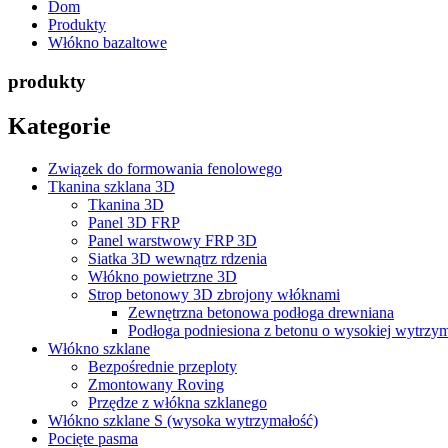
Dom
Produkty
Włókno bazaltowe
produkty
Kategorie
Związek do formowania fenolowego
Tkanina szklana 3D
Tkanina 3D
Panel 3D FRP
Panel warstwowy FRP 3D
Siatka 3D wewnątrz rdzenia
Włókno powietrzne 3D
Strop betonowy 3D zbrojony włóknami
Zewnętrzna betonowa podłoga drewniana
Podłoga podniesiona z betonu o wysokiej wytrzym
Włókno szklane
Bezpośrednie przeploty
Zmontowany Roving
Przędze z włókna szklanego
Włókno szklane S (wysoka wytrzymałość)
Pocięte pasma