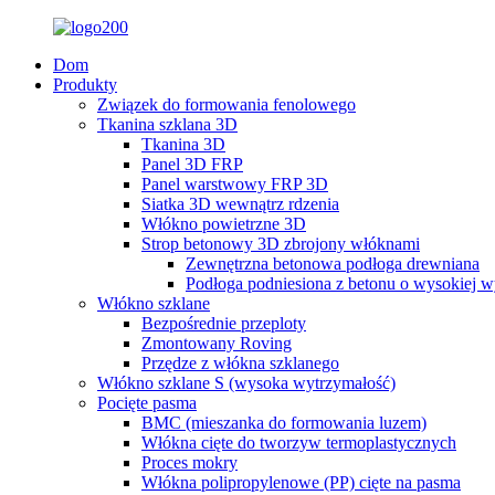
Dom
Produkty
Związek do formowania fenolowego
Tkanina szklana 3D
Tkanina 3D
Panel 3D FRP
Panel warstwowy FRP 3D
Siatka 3D wewnątrz rdzenia
Włókno powietrzne 3D
Strop betonowy 3D zbrojony włóknami
Zewnętrzna betonowa podłoga drewniana
Podłoga podniesiona z betonu o wysokiej w
Włókno szklane
Bezpośrednie przeploty
Zmontowany Roving
Przędze z włókna szklanego
Włókno szklane S (wysoka wytrzymałość)
Pocięte pasma
BMC (mieszanka do formowania luzem)
Włókna cięte do tworzyw termoplastycznych
Proces mokry
Włókna polipropylenowe (PP) cięte na pasma