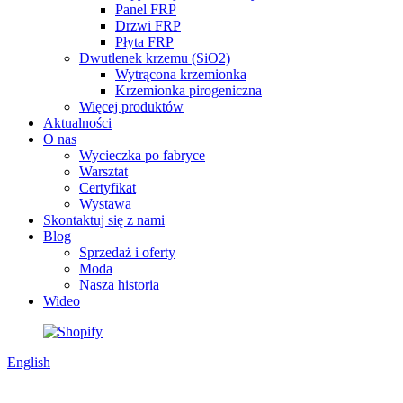
Panel FRP
Drzwi FRP
Płyta FRP
Dwutlenek krzemu (SiO2)
Wytrącona krzemionka
Krzemionka pirogeniczna
Więcej produktów
Aktualności
O nas
Wycieczka po fabryce
Warsztat
Certyfikat
Wystawa
Skontaktuj się z nami
Blog
Sprzedaż i oferty
Moda
Nasza historia
Wideo
English