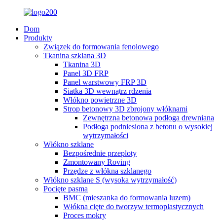
Dom
Produkty
Związek do formowania fenolowego
Tkanina szklana 3D
Tkanina 3D
Panel 3D FRP
Panel warstwowy FRP 3D
Siatka 3D wewnątrz rdzenia
Włókno powietrzne 3D
Strop betonowy 3D zbrojony włóknami
Zewnętrzna betonowa podłoga drewniana
Podłoga podniesiona z betonu o wysokiej
wytrzymałości
Włókno szklane
Bezpośrednie przeploty
Zmontowany Roving
Przędze z włókna szklanego
Włókno szklane S (wysoka wytrzymałość)
Pocięte pasma
BMC (mieszanka do formowania luzem)
Włókna cięte do tworzyw termoplastycznych
Proces mokry