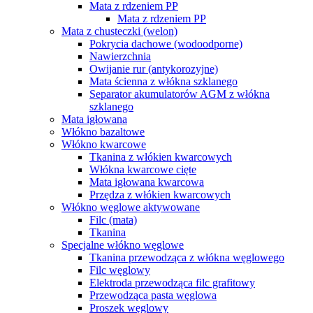
Mata z rdzeniem PP
Mata z rdzeniem PP
Mata z chusteczki (welon)
Pokrycia dachowe (wodoodporne)
Nawierzchnia
Owijanie rur (antykorozyjne)
Mata ścienna z włókna szklanego
Separator akumulatorów AGM z włókna
szklanego
Mata igłowana
Włókno bazaltowe
Włókno kwarcowe
Tkanina z włókien kwarcowych
Włókna kwarcowe cięte
Mata igłowana kwarcowa
Przędza z włókien kwarcowych
Włókno węglowe aktywowane
Filc (mata)
Tkanina
Specjalne włókno węglowe
Tkanina przewodząca z włókna węglowego
Filc węglowy
Elektroda przewodząca filc grafitowy
Przewodząca pasta węglowa
Proszek węglowy