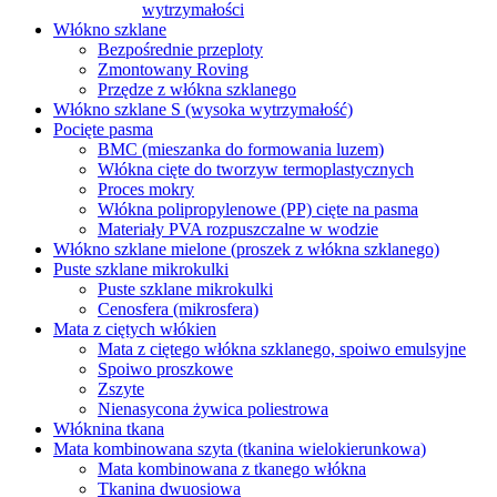
wytrzymałości
Włókno szklane
Bezpośrednie przeploty
Zmontowany Roving
Przędze z włókna szklanego
Włókno szklane S (wysoka wytrzymałość)
Pocięte pasma
BMC (mieszanka do formowania luzem)
Włókna cięte do tworzyw termoplastycznych
Proces mokry
Włókna polipropylenowe (PP) cięte na pasma
Materiały PVA rozpuszczalne w wodzie
Włókno szklane mielone (proszek z włókna szklanego)
Puste szklane mikrokulki
Puste szklane mikrokulki
Cenosfera (mikrosfera)
Mata z ciętych włókien
Mata z ciętego włókna szklanego, spoiwo emulsyjne
Spoiwo proszkowe
Zszyte
Nienasycona żywica poliestrowa
Włóknina tkana
Mata kombinowana szyta (tkanina wielokierunkowa)
Mata kombinowana z tkanego włókna
Tkanina dwuosiowa