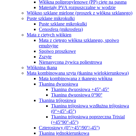
Włókna polipropylenowe (PP) cięte na pasma
Materiały PVA rozpuszczalne w wodzie
Włókno szklane mielone (proszek z włókna szklanego)
Puste szklane mikrokulki
Puste szklane mikrokulki
Cenosfera (mikrosfera)
Mata z ciętych włókien
Mata z ciętego włókna szklanego, spoiwo
emulsyjne
Spoiwo proszkowe
Zszyte
Nienasycona żywica poliestrowa
Włóknina tkana
Mata kombinowana szyta (tkanina wielokierunkowa)
Mata kombinowana z tkanego włókna
Tkanina dwuosiowa
Tkanina dwuosiowa +45°-45°
Tkanina dwuosiowa 0°90°
Tkanina trójosiowa
Tkanina trójosiowa wzdłużna trójosiowa
(0°+45°-45°)
Tkanina trójosiowa poprzeczna Trixial
(+45°90°-45°)
Czterosiowy (0°/+45°/90°/-45°)
Tkanina jednokierunkowa