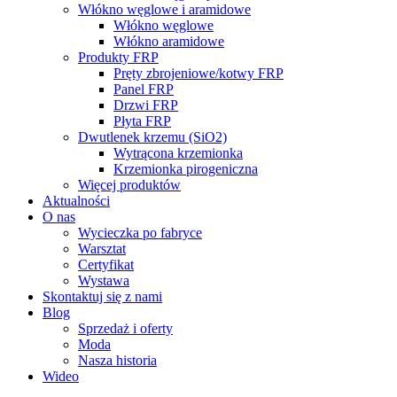
Włókno węglowe i aramidowe
Włókno węglowe
Włókno aramidowe
Produkty FRP
Pręty zbrojeniowe/kotwy FRP
Panel FRP
Drzwi FRP
Płyta FRP
Dwutlenek krzemu (SiO2)
Wytrącona krzemionka
Krzemionka pirogeniczna
Więcej produktów
Aktualności
O nas
Wycieczka po fabryce
Warsztat
Certyfikat
Wystawa
Skontaktuj się z nami
Blog
Sprzedaż i oferty
Moda
Nasza historia
Wideo