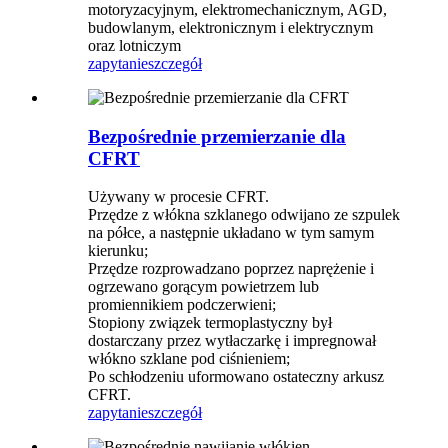
motoryzacyjnym, elektromechanicznym, AGD,
budowlanym, elektronicznym i elektrycznym
oraz lotniczym
zapytanie
szczegół
Bezpośrednie przemierzanie dla
CFRT
Używany w procesie CFRT.
Przędze z włókna szklanego odwijano ze szpulek
na półce, a następnie układano w tym samym
kierunku;
Przędze rozprowadzano poprzez naprężenie i
ogrzewano gorącym powietrzem lub
promiennikiem podczerwieni;
Stopiony związek termoplastyczny był
dostarczany przez wytłaczarkę i impregnował
włókno szklane pod ciśnieniem;
Po schłodzeniu uformowano ostateczny arkusz
CFRT.
zapytanie
szczegół