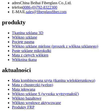
adres
China Beihai Fiberglass Co.,Ltd.
telefon
0086-(0)792-8322300
E-MAIL
sales@fiberglassfiber.com
produkty
Tkanina szklana 3D
Włókno szklane
Pocięte pasma
Włókno szklane mielone (proszek z włókna szklanego)
Puste szklane mikrokulki
Mata z ciętych włókien
Włóknina tkana
aktualności
Mata kombinowana szyta (tkanina wielokierunkowa)
Mata z chusteczki (welon)
Mata igłowana
Włókno szklane S (wysoka wytrzymałość)
Włókno bazaltowe
Włókno węglowe aktywowane
Produkty FRP