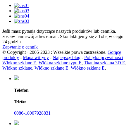
Jeśli masz pytania dotyczące naszych produktów lub cennika,
zostaw nam swój adres e-mail. Skontaktujemy się z Tobą w ciągu
24 godzin.
Zapytanie o cennik
© Copyright - 2005-2023 : Wszelkie prawa zastrzeżone.
Gorące
produkty
-
Mapa witryny
-
Najlepszy blog
-
Polityka prywatności
Włókno szklane E
,
Włókna szklane typu E
,
Tkanina szklana 3D E
,
Włókno szklane
,
Włókno szklane E
,
Włókno szklane E
,
Telefon
Telefon
0086-18007928831