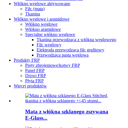
Włókno węglowe aktywowane
Filc (mata)
Tkanina
Włókno węglowe i aramidowe
Włókno węglowe
Włókno aramidowe
Specjalne włókno węglowe
Tkanina przewodząca z włókna węglowego
Filc węglowy
Elektroda przewodząca filc grafitowy
Przewodząca pasta węglowa
Produkty FRP
Pręty zbrojeniowe/kotwy FRP
Panel FRP
Drzwi FRP
Płyta FRP
Więcej produktów
Mata z włókna szklanego zszywana
E-Glass...