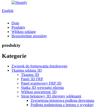
English
Dom
Produkty
Włókno szklane
Bezpośrednie przeploty
produkty
Kategorie
Związek do formowania fenolowego
Tkanina szklana 3D
Tkanina 3D
Panel 3D FRP
Panel warstwowy FRP 3D
Siatka 3D wewnątrz rdzenia
Włókno powietrzne 3D
Strop betonowy 3D zbrojony włóknami
Zewnętrzna betonowa podłoga drewniana
Podłoga podniesiona z betonu o wysokiej