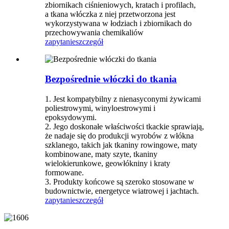
zbiornikach ciśnieniowych, kratach i profilach,
a tkana włóczka z niej przetworzona jest
wykorzystywana w łodziach i zbiornikach do
przechowywania chemikaliów
zapytanie
szczegół
Bezpośrednie włóczki do tkania
1. Jest kompatybilny z nienasyconymi żywicami
poliestrowymi, winyloestrowymi i
epoksydowymi.
2. Jego doskonałe właściwości tkackie sprawiają,
że nadaje się do produkcji wyrobów z włókna
szklanego, takich jak tkaniny rowingowe, maty
kombinowane, maty szyte, tkaniny
wielokierunkowe, geowłókniny i kraty
formowane.
3. Produkty końcowe są szeroko stosowane w
budownictwie, energetyce wiatrowej i jachtach.
zapytanie
szczegół