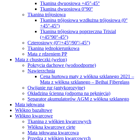
Tkanina dwuosiowa +45°-45°
Tkanina dwuosiowa 0°90°
Tkanina trójosiowa
Tkanina trójosiowa wzdłużna trójosiowa (0°
+45°-45°)
Tkanina trójosiowa poprzeczna Trixial
(+45°90°-45°)
Czterosiowy (0°/+45°/90°/-45°)
Tkanina jednokierunkowa
Mata z rdzeniem PP
Mata z chusteczki (welon)
Pokrycia dachowe (wodoodporne)
Nawierzchnia
Cena hurtowa maty z włókna szklanego 2021 –
Mata z włókna szklanego – Beihai Fiberglass
Owijanie rur (antykorozyjne)
Okładzina ścienna (odporna na pęknięcia)
Separator akumulatorów AGM z włókna szklanego
Mata igłowana
Włókno bazaltowe
Włókno kwarcowe
Tkanina z włókien kwarcowych
Włókna kwarcowe cięte
Mata igłowana kwarcowa
Przędza z włókien kwarcowych