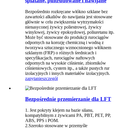
splatane, pultrudowane i nawijane
Bezpośrednio rozkręcane włókno szklane bez
zawartości alkaliów do nawijania jest stosowane
głównie w celu zwiększenia wytrzymałości
nienasyconej żywicy poliestrowej, żywicy
winylowej, żywicy epoksydowej, poliuretanu itp.
Może być stosowane do produkcji rurociągów
odpornych na korozję chemiczną i wodną z
tworzywa sztucznego wzmocnionego włóknem
szklanym (FRP) o różnych średnicach i
specyfikacjach, rurociągów naftowych
odpornych na wysokie ciśnienie, zbiorników
ciśnieniowych, cystern itp., a także pustych rur
izolacyjnych i innych materiałów izolacyjnych.
zapytanie
szczegół
Bezpośrednie przemierzanie dla LFT
1. Jest pokryty klejem na bazie silanu,
kompatybilnym z żywicami PA, PBT, PET, PP,
ABS, PPS i POM.
2.Szeroko stosowane w przemyśle