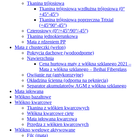
Tkanina trójosiowa
Tkanina trójosiowa wzdłużna trójosiowa (0°
+45°-45°)
Tkanina trójosiowa poprzeczna Trixial
(+45°90°-45°)
Czterosiowy (0°/+45°/90°/-45°)
Tkanina jednokierunkowa
Mata z rdzeniem PP
Mata z chusteczki (welon)
Pokrycia dachowe (wodoodporne)
Nawierzchnia
Cena hurtowa maty z włókna szklanego 2021 –
Mata z włókna szklanego – Beihai Fiberglass
Owijanie rur (antykorozyjne)
Okładzina ścienna (odporna na pęknięcia)
Separator akumulatorów AGM z włókna szklanego
Mata igłowana
Włókno bazaltowe
Włókno kwarcowe
Tkanina z włókien kwarcowych
Włókna kwarcowe cięte
Mata igłowana kwarcowa
Przędza z włókien kwarcowych
Włókno węglowe aktywowane
Filc (mata)