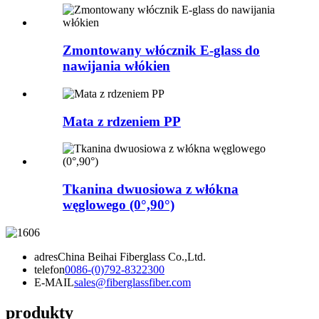
Zmontowany włócznik E-glass do
nawijania włókien
Mata z rdzeniem PP
Tkanina dwuosiowa z włókna
węglowego (0°,90°)
adres
China Beihai Fiberglass Co.,Ltd.
telefon
0086-(0)792-8322300
E-MAIL
sales@fiberglassfiber.com
produkty