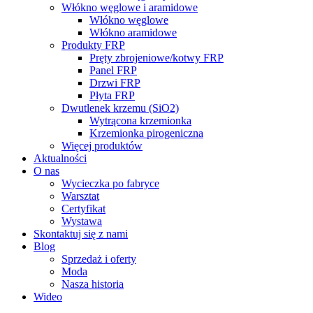
Włókno węglowe i aramidowe
Włókno węglowe
Włókno aramidowe
Produkty FRP
Pręty zbrojeniowe/kotwy FRP
Panel FRP
Drzwi FRP
Płyta FRP
Dwutlenek krzemu (SiO2)
Wytrącona krzemionka
Krzemionka pirogeniczna
Więcej produktów
Aktualności
O nas
Wycieczka po fabryce
Warsztat
Certyfikat
Wystawa
Skontaktuj się z nami
Blog
Sprzedaż i oferty
Moda
Nasza historia
Wideo