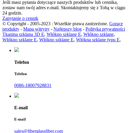
Jeśli masz pytania dotyczące naszych produktów lub cennika,
zostaw nam swój adres e-mail. Skontaktujemy się z Tobą w ciągu
24 godzin.
Zapytanie o cennik
© Copyright - 2005-2023 : Wszelkie prawa zastrzeżone.
Gorące
produkty
-
Mapa witryny
-
Najlepszy blog
-
Polityka prywatności
Tkanina szklana 3D E
,
Włókno szklane E
,
Włókno szklane
,
Włókno szklane E
,
Włókno szklane E
,
Włókna szklane typu E
,
Telefon
Telefon
0086-18007928831
E-mail
E-mail
sales@fiberglassfiber.com