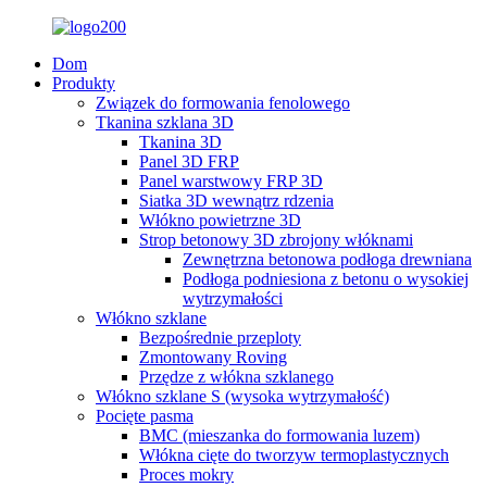
Dom
Produkty
Związek do formowania fenolowego
Tkanina szklana 3D
Tkanina 3D
Panel 3D FRP
Panel warstwowy FRP 3D
Siatka 3D wewnątrz rdzenia
Włókno powietrzne 3D
Strop betonowy 3D zbrojony włóknami
Zewnętrzna betonowa podłoga drewniana
Podłoga podniesiona z betonu o wysokiej
wytrzymałości
Włókno szklane
Bezpośrednie przeploty
Zmontowany Roving
Przędze z włókna szklanego
Włókno szklane S (wysoka wytrzymałość)
Pocięte pasma
BMC (mieszanka do formowania luzem)
Włókna cięte do tworzyw termoplastycznych
Proces mokry