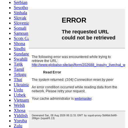
Serbian
Sesotho
Sinhala
Slovak
Slovenian
Somali
Samoan
Scots Gaelic
Shona
Sindhi
Sundanese
Swahili
Tajik
Tamil
Telugu
Thai
Ukrainian
Urdu
Uzbek
Vietnamese
Welsh
Xhosa
Yiddish
Yoruba
Zulu