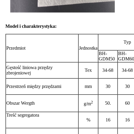
Model i charakterystyka:
Typ
Przedmiot
Jednostka
BH-
BH-
GDM50
GDM6
Gęstość liniowa przędzy
Tex
34-68
34-68
zbrojeniowej
Przestrzeń między przędzami
mm
30
30
2
Obszar Wergth
50.
60
g/m
Treść segregatora
%
16
16