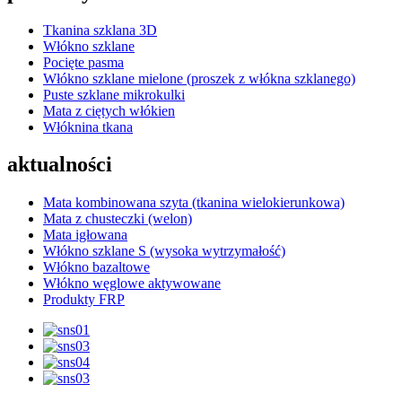
Tkanina szklana 3D
Włókno szklane
Pocięte pasma
Włókno szklane mielone (proszek z włókna szklanego)
Puste szklane mikrokulki
Mata z ciętych włókien
Włóknina tkana
aktualności
Mata kombinowana szyta (tkanina wielokierunkowa)
Mata z chusteczki (welon)
Mata igłowana
Włókno szklane S (wysoka wytrzymałość)
Włókno bazaltowe
Włókno węglowe aktywowane
Produkty FRP