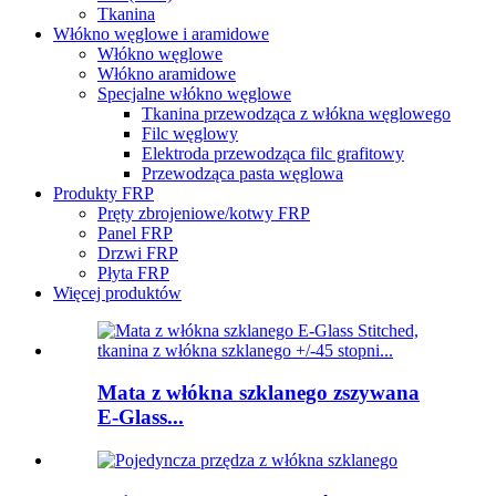
Tkanina
Włókno węglowe i aramidowe
Włókno węglowe
Włókno aramidowe
Specjalne włókno węglowe
Tkanina przewodząca z włókna węglowego
Filc węglowy
Elektroda przewodząca filc grafitowy
Przewodząca pasta węglowa
Produkty FRP
Pręty zbrojeniowe/kotwy FRP
Panel FRP
Drzwi FRP
Płyta FRP
Więcej produktów
Mata z włókna szklanego zszywana
E-Glass...