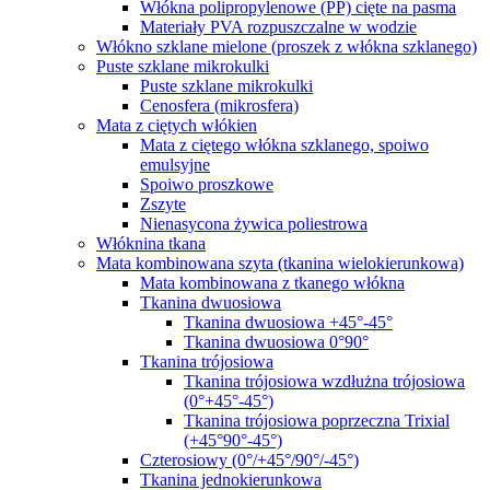
Włókna polipropylenowe (PP) cięte na pasma
Materiały PVA rozpuszczalne w wodzie
Włókno szklane mielone (proszek z włókna szklanego)
Puste szklane mikrokulki
Puste szklane mikrokulki
Cenosfera (mikrosfera)
Mata z ciętych włókien
Mata z ciętego włókna szklanego, spoiwo
emulsyjne
Spoiwo proszkowe
Zszyte
Nienasycona żywica poliestrowa
Włóknina tkana
Mata kombinowana szyta (tkanina wielokierunkowa)
Mata kombinowana z tkanego włókna
Tkanina dwuosiowa
Tkanina dwuosiowa +45°-45°
Tkanina dwuosiowa 0°90°
Tkanina trójosiowa
Tkanina trójosiowa wzdłużna trójosiowa
(0°+45°-45°)
Tkanina trójosiowa poprzeczna Trixial
(+45°90°-45°)
Czterosiowy (0°/+45°/90°/-45°)
Tkanina jednokierunkowa