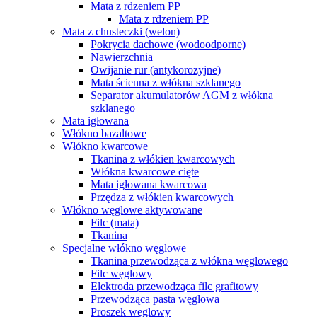
Mata z rdzeniem PP
Mata z rdzeniem PP
Mata z chusteczki (welon)
Pokrycia dachowe (wodoodporne)
Nawierzchnia
Owijanie rur (antykorozyjne)
Mata ścienna z włókna szklanego
Separator akumulatorów AGM z włókna
szklanego
Mata igłowana
Włókno bazaltowe
Włókno kwarcowe
Tkanina z włókien kwarcowych
Włókna kwarcowe cięte
Mata igłowana kwarcowa
Przędza z włókien kwarcowych
Włókno węglowe aktywowane
Filc (mata)
Tkanina
Specjalne włókno węglowe
Tkanina przewodząca z włókna węglowego
Filc węglowy
Elektroda przewodząca filc grafitowy
Przewodząca pasta węglowa
Proszek węglowy