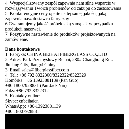
4. Wyspecjalizowany zespół zapewnia nam silne wsparcie w
rozwiązywaniu Twoich problemów od zakupu do zastosowania
5. Konkurencyjne ceny oparte na tej samej jakości, jaką
zapewnia nasz dostawca fabryczny
6.Gwarantujemy jakość próbek taką samą jak w przypadku
produkcji masowej.
7. Pozytywne nastawienie do produktów projektowanych na
zamówienie.
Dane kontaktowe
1. Fabryka: CHINA BEIHAI FIBERGLASS CO.,LTD
2. Adres: Park Przemysłowy Beihai, 280# Changhong Rd.,
Jiujiang City, Jiangxi Chiny
3. Email:sales@fiberglassfiber.com
4. Tel.: +86 792 8322300/8322322/8322329
Komórka: +86 13923881139 (Pan Guo)
+86 18007928831 (Pan Jack Yin)
Faks: +86 792 8322312
5. Kontakty online:
Skype: cnbeihaicn
WhatsApp: +86-13923881139
+86-18007928831