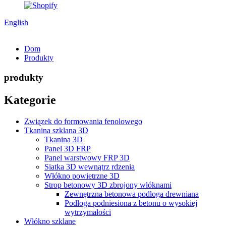
English
Dom
Produkty
produkty
Kategorie
Związek do formowania fenolowego
Tkanina szklana 3D
Tkanina 3D
Panel 3D FRP
Panel warstwowy FRP 3D
Siatka 3D wewnątrz rdzenia
Włókno powietrzne 3D
Strop betonowy 3D zbrojony włóknami
Zewnętrzna betonowa podłoga drewniana
Podłoga podniesiona z betonu o wysokiej
wytrzymałości
Włókno szklane