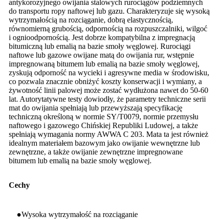
antykorozyjnego owijania stalowych rurociągów podziemnych
do transportu ropy naftowej lub gazu. Charakteryzuje się wysoką
wytrzymałością na rozciąganie, dobrą elastycznością,
równomierną grubością, odpornością na rozpuszczalniki, wilgoć
i ognioodpornością. Jest dobrze kompatybilna z impregnacją
bitumiczną lub emalią na bazie smoły węglowej. Rurociągi
naftowe lub gazowe owijane matą do owijania rur, wstępnie
impregnowaną bitumem lub emalią na bazie smoły węglowej,
zyskują odporność na wycieki i agresywne media w środowisku,
co pozwala znacznie obniżyć koszty konserwacji i wymiany, a
żywotność linii palowej może zostać wydłużona nawet do 50-60
lat. Autorytatywne testy dowiodły, że parametry techniczne serii
mat do owijania spełniają lub przewyższają specyfikację
techniczną określoną w normie SY/T0079, normie przemysłu
naftowego i gazowego Chińskiej Republiki Ludowej, a także
spełniają wymagania normy AWWA C 203. Mata ta jest również
idealnym materiałem bazowym jako owijanie wewnętrzne lub
zewnętrzne, a także owijanie zewnętrzne impregnowane
bitumem lub emalią na bazie smoły węglowej.
Cechy
●Wysoka wytrzymałość na rozciąganie