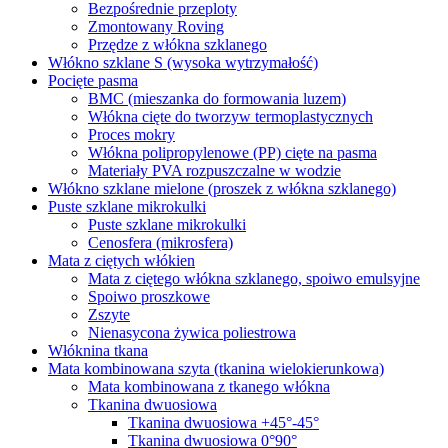
Bezpośrednie przeploty
Zmontowany Roving
Przędze z włókna szklanego
Włókno szklane S (wysoka wytrzymałość)
Pocięte pasma
BMC (mieszanka do formowania luzem)
Włókna cięte do tworzyw termoplastycznych
Proces mokry
Włókna polipropylenowe (PP) cięte na pasma
Materiały PVA rozpuszczalne w wodzie
Włókno szklane mielone (proszek z włókna szklanego)
Puste szklane mikrokulki
Puste szklane mikrokulki
Cenosfera (mikrosfera)
Mata z ciętych włókien
Mata z ciętego włókna szklanego, spoiwo emulsyjne
Spoiwo proszkowe
Zszyte
Nienasycona żywica poliestrowa
Włóknina tkana
Mata kombinowana szyta (tkanina wielokierunkowa)
Mata kombinowana z tkanego włókna
Tkanina dwuosiowa
Tkanina dwuosiowa +45°-45°
Tkanina dwuosiowa 0°90°