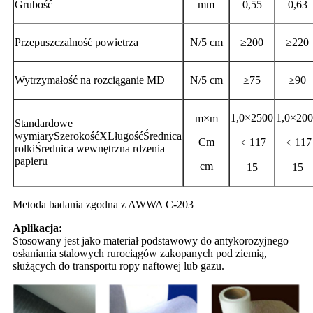
Grubość
mm
0,55
0,63
Przepuszczalność powietrza
N/5 cm
≥200
≥220
Wytrzymałość na rozciąganie MD
N/5 cm
≥75
≥90
1,0×2500
1,0×20
m×m
Standardowe
wymiarySzerokośćXLługośćŚrednica
Cm
﹤117
﹤117
rolkiŚrednica wewnętrzna rdzenia
papieru
cm
15
15
Metoda badania zgodna z AWWA C-203
Aplikacja:
Stosowany jest jako materiał podstawowy do antykorozyjnego
osłaniania stalowych rurociągów zakopanych pod ziemią,
służących do transportu ropy naftowej lub gazu.