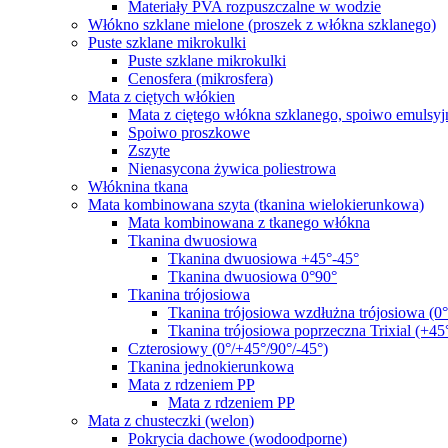
Materiały PVA rozpuszczalne w wodzie
Włókno szklane mielone (proszek z włókna szklanego)
Puste szklane mikrokulki
Puste szklane mikrokulki
Cenosfera (mikrosfera)
Mata z ciętych włókien
Mata z ciętego włókna szklanego, spoiwo emulsyj
Spoiwo proszkowe
Zszyte
Nienasycona żywica poliestrowa
Włóknina tkana
Mata kombinowana szyta (tkanina wielokierunkowa)
Mata kombinowana z tkanego włókna
Tkanina dwuosiowa
Tkanina dwuosiowa +45°-45°
Tkanina dwuosiowa 0°90°
Tkanina trójosiowa
Tkanina trójosiowa wzdłużna trójosiowa (0
Tkanina trójosiowa poprzeczna Trixial (+45
Czterosiowy (0°/+45°/90°/-45°)
Tkanina jednokierunkowa
Mata z rdzeniem PP
Mata z rdzeniem PP
Mata z chusteczki (welon)
Pokrycia dachowe (wodoodporne)