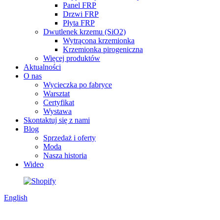
Panel FRP
Drzwi FRP
Płyta FRP
Dwutlenek krzemu (SiO2)
Wytrącona krzemionka
Krzemionka pirogeniczna
Więcej produktów
Aktualności
O nas
Wycieczka po fabryce
Warsztat
Certyfikat
Wystawa
Skontaktuj się z nami
Blog
Sprzedaż i oferty
Moda
Nasza historia
Wideo
English