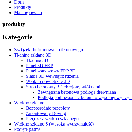
Dom
Produkty
Mata igłowana
produkty
Kategorie
Związek do formowania fenolowego
Tkanina szklana 3D
Tkanina 3D
Panel 3D FRP
Panel warstwowy FRP 3D
Siatka 3D wewnątrz rdzenia
Włókno powietrzne 3D
Strop betonowy 3D zbrojony włóknami
Zewnętrzna betonowa podłoga drewniana
Podłoga podniesiona z betonu o wysokiej wytrzym
Włókno szklane
Bezpośrednie przeploty
Zmontowany Roving
Przędze z włókna szklanego
Włókno szklane S (wysoka wytrzymałość)
Pocięte pasma