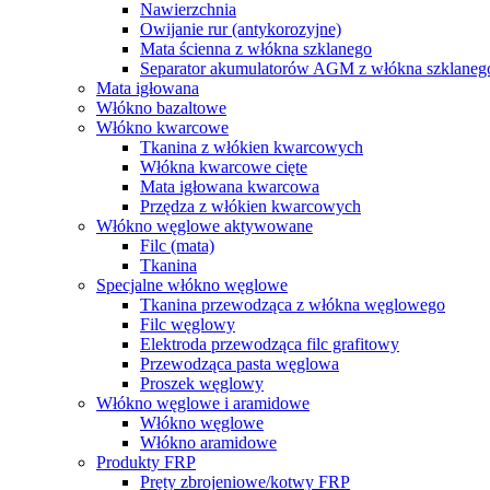
Nawierzchnia
Owijanie rur (antykorozyjne)
Mata ścienna z włókna szklanego
Separator akumulatorów AGM z włókna szklaneg
Mata igłowana
Włókno bazaltowe
Włókno kwarcowe
Tkanina z włókien kwarcowych
Włókna kwarcowe cięte
Mata igłowana kwarcowa
Przędza z włókien kwarcowych
Włókno węglowe aktywowane
Filc (mata)
Tkanina
Specjalne włókno węglowe
Tkanina przewodząca z włókna węglowego
Filc węglowy
Elektroda przewodząca filc grafitowy
Przewodząca pasta węglowa
Proszek węglowy
Włókno węglowe i aramidowe
Włókno węglowe
Włókno aramidowe
Produkty FRP
Pręty zbrojeniowe/kotwy FRP