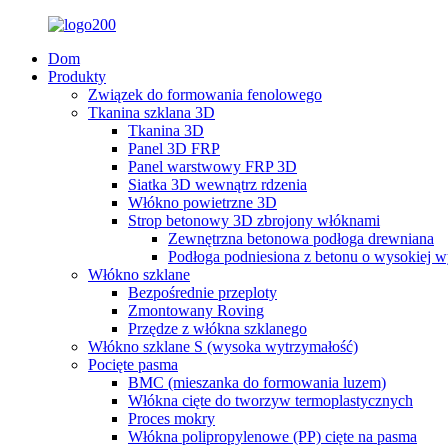
Dom
Produkty
Związek do formowania fenolowego
Tkanina szklana 3D
Tkanina 3D
Panel 3D FRP
Panel warstwowy FRP 3D
Siatka 3D wewnątrz rdzenia
Włókno powietrzne 3D
Strop betonowy 3D zbrojony włóknami
Zewnętrzna betonowa podłoga drewniana
Podłoga podniesiona z betonu o wysokiej w
Włókno szklane
Bezpośrednie przeploty
Zmontowany Roving
Przędze z włókna szklanego
Włókno szklane S (wysoka wytrzymałość)
Pocięte pasma
BMC (mieszanka do formowania luzem)
Włókna cięte do tworzyw termoplastycznych
Proces mokry
Włókna polipropylenowe (PP) cięte na pasma