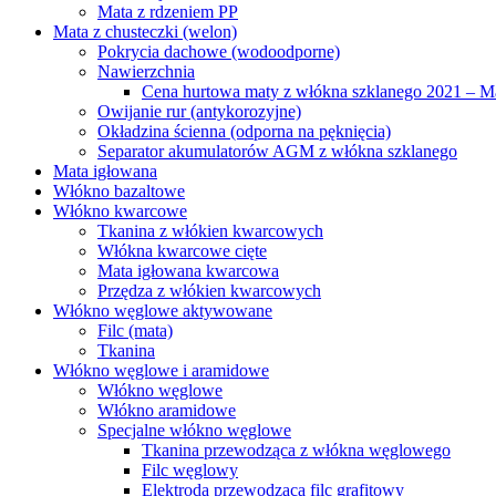
Mata z rdzeniem PP
Mata z chusteczki (welon)
Pokrycia dachowe (wodoodporne)
Nawierzchnia
Cena hurtowa maty z włókna szklanego 2021 – Mat
Owijanie rur (antykorozyjne)
Okładzina ścienna (odporna na pęknięcia)
Separator akumulatorów AGM z włókna szklanego
Mata igłowana
Włókno bazaltowe
Włókno kwarcowe
Tkanina z włókien kwarcowych
Włókna kwarcowe cięte
Mata igłowana kwarcowa
Przędza z włókien kwarcowych
Włókno węglowe aktywowane
Filc (mata)
Tkanina
Włókno węglowe i aramidowe
Włókno węglowe
Włókno aramidowe
Specjalne włókno węglowe
Tkanina przewodząca z włókna węglowego
Filc węglowy
Elektroda przewodząca filc grafitowy