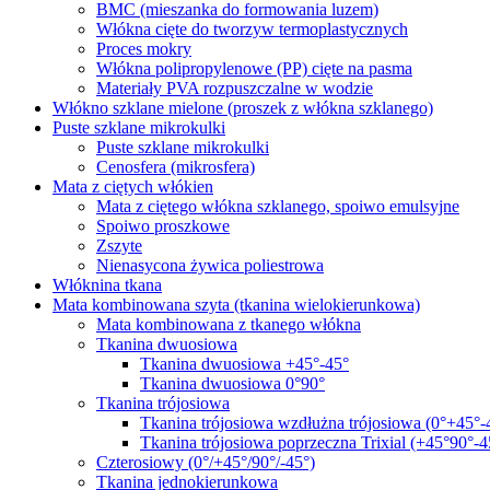
BMC (mieszanka do formowania luzem)
Włókna cięte do tworzyw termoplastycznych
Proces mokry
Włókna polipropylenowe (PP) cięte na pasma
Materiały PVA rozpuszczalne w wodzie
Włókno szklane mielone (proszek z włókna szklanego)
Puste szklane mikrokulki
Puste szklane mikrokulki
Cenosfera (mikrosfera)
Mata z ciętych włókien
Mata z ciętego włókna szklanego, spoiwo emulsyjne
Spoiwo proszkowe
Zszyte
Nienasycona żywica poliestrowa
Włóknina tkana
Mata kombinowana szyta (tkanina wielokierunkowa)
Mata kombinowana z tkanego włókna
Tkanina dwuosiowa
Tkanina dwuosiowa +45°-45°
Tkanina dwuosiowa 0°90°
Tkanina trójosiowa
Tkanina trójosiowa wzdłużna trójosiowa (0°+45°-
Tkanina trójosiowa poprzeczna Trixial (+45°90°-4
Czterosiowy (0°/+45°/90°/-45°)
Tkanina jednokierunkowa