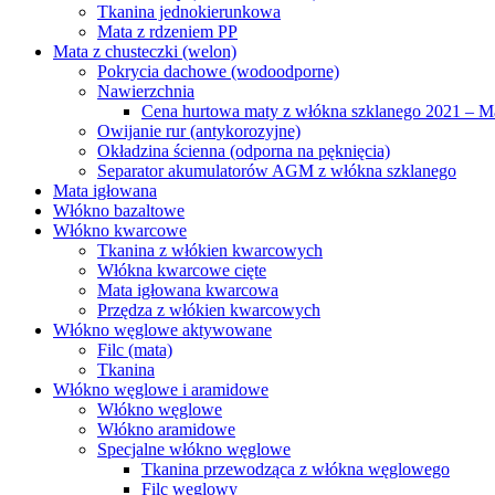
Tkanina jednokierunkowa
Mata z rdzeniem PP
Mata z chusteczki (welon)
Pokrycia dachowe (wodoodporne)
Nawierzchnia
Cena hurtowa maty z włókna szklanego 2021 – Mat
Owijanie rur (antykorozyjne)
Okładzina ścienna (odporna na pęknięcia)
Separator akumulatorów AGM z włókna szklanego
Mata igłowana
Włókno bazaltowe
Włókno kwarcowe
Tkanina z włókien kwarcowych
Włókna kwarcowe cięte
Mata igłowana kwarcowa
Przędza z włókien kwarcowych
Włókno węglowe aktywowane
Filc (mata)
Tkanina
Włókno węglowe i aramidowe
Włókno węglowe
Włókno aramidowe
Specjalne włókno węglowe
Tkanina przewodząca z włókna węglowego
Filc węglowy