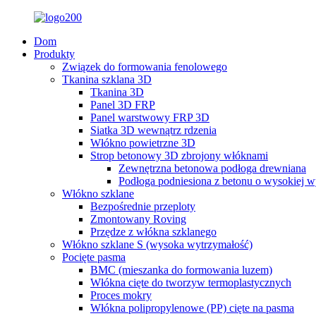
Dom
Produkty
Związek do formowania fenolowego
Tkanina szklana 3D
Tkanina 3D
Panel 3D FRP
Panel warstwowy FRP 3D
Siatka 3D wewnątrz rdzenia
Włókno powietrzne 3D
Strop betonowy 3D zbrojony włóknami
Zewnętrzna betonowa podłoga drewniana
Podłoga podniesiona z betonu o wysokiej w
Włókno szklane
Bezpośrednie przeploty
Zmontowany Roving
Przędze z włókna szklanego
Włókno szklane S (wysoka wytrzymałość)
Pocięte pasma
BMC (mieszanka do formowania luzem)
Włókna cięte do tworzyw termoplastycznych
Proces mokry
Włókna polipropylenowe (PP) cięte na pasma