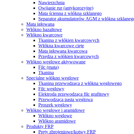
Nawierzchnia
Owijanie rur (antykorozyjne)
Mata ścienna z włókna szklanego
Separator akumulatorów AGM z włókna szklaneg
Mata igłowana
Włókno bazaltowe
Włókno kwarcowe
Tkanina z włókien kwarcowych
Włókna kwarcowe cięte
Mata igłowana kwarcowa
Przędza z włókien kwarcowych
Włókno węglowe aktywowane
Filc (mata)
Tkanina
Specjalne włókno węglowe
Tkanina przewodząca z włókna węglowego
Filc węglowy
Elektroda przewodząca filc grafitowy
Przewodząca pasta węglowa
Proszek węglowy
Włókno węglowe i aramidowe
Włókno węglowe
Włókno aramidowe
Produkty FRP
Pręty zbrojeniowe/kotwy FRP