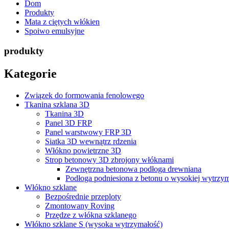
Dom
Produkty
Mata z ciętych włókien
Spoiwo emulsyjne
produkty
Kategorie
Związek do formowania fenolowego
Tkanina szklana 3D
Tkanina 3D
Panel 3D FRP
Panel warstwowy FRP 3D
Siatka 3D wewnątrz rdzenia
Włókno powietrzne 3D
Strop betonowy 3D zbrojony włóknami
Zewnętrzna betonowa podłoga drewniana
Podłoga podniesiona z betonu o wysokiej wytrzym
Włókno szklane
Bezpośrednie przeploty
Zmontowany Roving
Przędze z włókna szklanego
Włókno szklane S (wysoka wytrzymałość)