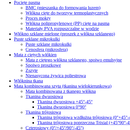
Pocięte pasma
BMC (mieszanka do formowania luzem)
Włókna cięte do tworzyw termoplastycznych
Proces mokry
Włókna polipropylenowe (PP) cięte na pasma
Materiały PVA rozpuszczalne w wodzie
Włókno szklane mielone (proszek z włókna szklanego)
Puste szklane mikrokulki
Puste szklane mikrokulki
Cenosfera (mikrosfera)
Mata z ciętych włókien
Mata z ciętego włókna szklanego, spoiwo emulsyjne
Spoiwo proszkowe
Zszyte
Nienasycona żywica poliestrowa
Włóknina tkana
Mata kombinowana szyta (tkanina wielokierunkowa)
Mata kombinowana z tkanego włókna
Tkanina dwuosiowa
Tkanina dwuosiowa +45°-45°
Tkanina dwuosiowa 0°90°
Tkanina trójosiowa
Tkanina trójosiowa wzdłużna trójosiowa (0°+45°-
Tkanina trójosiowa poprzeczna Trixial (+45°90°-4
Czterosiowy (0°/+45°/90°/-45°)