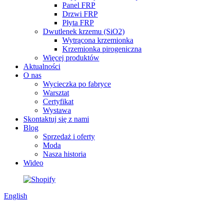
Panel FRP
Drzwi FRP
Płyta FRP
Dwutlenek krzemu (SiO2)
Wytrącona krzemionka
Krzemionka pirogeniczna
Więcej produktów
Aktualności
O nas
Wycieczka po fabryce
Warsztat
Certyfikat
Wystawa
Skontaktuj się z nami
Blog
Sprzedaż i oferty
Moda
Nasza historia
Wideo
English