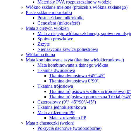
Materiały PVA rozpuszczalne w wodzie
Włókno szklane mielone (proszek z włókna szklanego)
Puste szklane mikrokulki
Puste szklane mikrokulki
Cenosfera (mikrosfera)
Mata z ciętych włókien
Mata z ciętego włókna szklanego, spoiwo emulsyj
Spoiwo proszkowe
Zszyte
Nienasycona żywica poliestrowa
Włóknina tkana
Mata kombinowana szyta (tkanina wielokierunkowa)
Mata kombinowana z tkanego włókna
Tkanina dwuosiowa
Tkanina dwuosiowa +45°-45°
Tkanina dwuosiowa 0°90°
Tkanina trójosiowa
Tkanina trójosiowa wzdłużna trójosiowa (0
Tkanina trójosiowa poprzeczna Trixial (+45
Czterosiowy (0°/+45°/90°/-45°)
Tkanina jednokierunkowa
Mata z rdzeniem PP
Mata z rdzeniem PP
Mata z chusteczki (welon)
Pokrycia dachowe (wodoodporne)