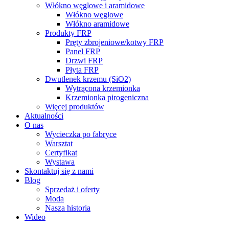
Włókno węglowe i aramidowe
Włókno węglowe
Włókno aramidowe
Produkty FRP
Pręty zbrojeniowe/kotwy FRP
Panel FRP
Drzwi FRP
Płyta FRP
Dwutlenek krzemu (SiO2)
Wytrącona krzemionka
Krzemionka pirogeniczna
Więcej produktów
Aktualności
O nas
Wycieczka po fabryce
Warsztat
Certyfikat
Wystawa
Skontaktuj się z nami
Blog
Sprzedaż i oferty
Moda
Nasza historia
Wideo