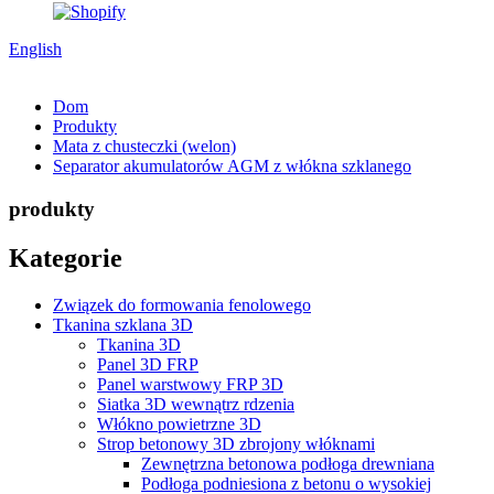
English
Dom
Produkty
Mata z chusteczki (welon)
Separator akumulatorów AGM z włókna szklanego
produkty
Kategorie
Związek do formowania fenolowego
Tkanina szklana 3D
Tkanina 3D
Panel 3D FRP
Panel warstwowy FRP 3D
Siatka 3D wewnątrz rdzenia
Włókno powietrzne 3D
Strop betonowy 3D zbrojony włóknami
Zewnętrzna betonowa podłoga drewniana
Podłoga podniesiona z betonu o wysokiej