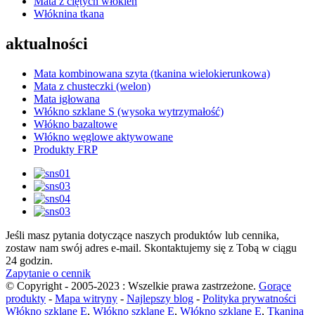
Mata z ciętych włókien
Włóknina tkana
aktualności
Mata kombinowana szyta (tkanina wielokierunkowa)
Mata z chusteczki (welon)
Mata igłowana
Włókno szklane S (wysoka wytrzymałość)
Włókno bazaltowe
Włókno węglowe aktywowane
Produkty FRP
Jeśli masz pytania dotyczące naszych produktów lub cennika,
zostaw nam swój adres e-mail. Skontaktujemy się z Tobą w ciągu
24 godzin.
Zapytanie o cennik
© Copyright - 2005-2023 : Wszelkie prawa zastrzeżone.
Gorące
produkty
-
Mapa witryny
-
Najlepszy blog
-
Polityka prywatności
Włókno szklane E
,
Włókno szklane E
,
Włókno szklane E
,
Tkanina