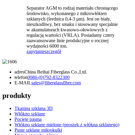
Separator AGM to rodzaj materiału chroniącego
środowisko, wykonanego z mikrowłókien
szklanych (średnica 0,4-3 µm). Jest on biały,
nieszkodliwy, bez smaku i stosowany specjalnie
w akumulatorach kwasowo-ołowiowych z
regulacją wartości (VRLA). Posiadamy cztery
zaawansowane linie produkcyjne o rocznej
wydajności 6000 ton.
zapytanie
szczegół
adres
China Beihai Fiberglass Co.,Ltd.
telefon
0086-(0)792-8322300
E-MAIL
sales@fiberglassfiber.com
produkty
Tkanina szklana 3D
Włókno szklane
Pocięte pasma
Włókno szklane mielone (proszek z włókna szklanego)
Puste szklane mikrokulki