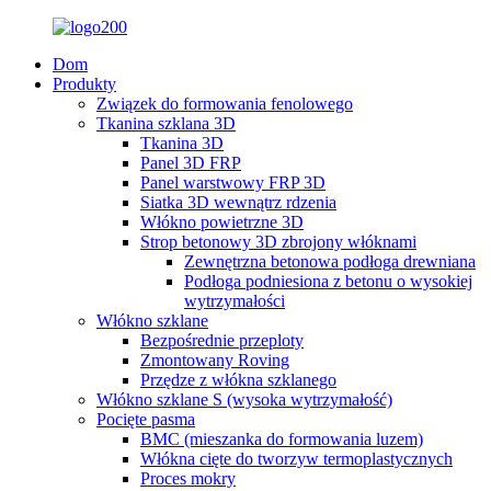
Dom
Produkty
Związek do formowania fenolowego
Tkanina szklana 3D
Tkanina 3D
Panel 3D FRP
Panel warstwowy FRP 3D
Siatka 3D wewnątrz rdzenia
Włókno powietrzne 3D
Strop betonowy 3D zbrojony włóknami
Zewnętrzna betonowa podłoga drewniana
Podłoga podniesiona z betonu o wysokiej
wytrzymałości
Włókno szklane
Bezpośrednie przeploty
Zmontowany Roving
Przędze z włókna szklanego
Włókno szklane S (wysoka wytrzymałość)
Pocięte pasma
BMC (mieszanka do formowania luzem)
Włókna cięte do tworzyw termoplastycznych
Proces mokry