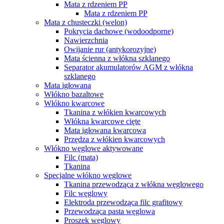
Mata z rdzeniem PP
Mata z rdzeniem PP
Mata z chusteczki (welon)
Pokrycia dachowe (wodoodporne)
Nawierzchnia
Owijanie rur (antykorozyjne)
Mata ścienna z włókna szklanego
Separator akumulatorów AGM z włókna
szklanego
Mata igłowana
Włókno bazaltowe
Włókno kwarcowe
Tkanina z włókien kwarcowych
Włókna kwarcowe cięte
Mata igłowana kwarcowa
Przędza z włókien kwarcowych
Włókno węglowe aktywowane
Filc (mata)
Tkanina
Specjalne włókno węglowe
Tkanina przewodząca z włókna węglowego
Filc węglowy
Elektroda przewodząca filc grafitowy
Przewodząca pasta węglowa
Proszek węglowy