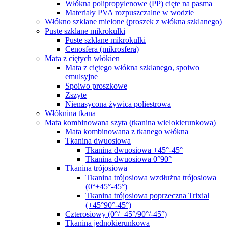
Włókna polipropylenowe (PP) cięte na pasma
Materiały PVA rozpuszczalne w wodzie
Włókno szklane mielone (proszek z włókna szklanego)
Puste szklane mikrokulki
Puste szklane mikrokulki
Cenosfera (mikrosfera)
Mata z ciętych włókien
Mata z ciętego włókna szklanego, spoiwo
emulsyjne
Spoiwo proszkowe
Zszyte
Nienasycona żywica poliestrowa
Włóknina tkana
Mata kombinowana szyta (tkanina wielokierunkowa)
Mata kombinowana z tkanego włókna
Tkanina dwuosiowa
Tkanina dwuosiowa +45°-45°
Tkanina dwuosiowa 0°90°
Tkanina trójosiowa
Tkanina trójosiowa wzdłużna trójosiowa
(0°+45°-45°)
Tkanina trójosiowa poprzeczna Trixial
(+45°90°-45°)
Czterosiowy (0°/+45°/90°/-45°)
Tkanina jednokierunkowa