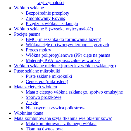
wytrzymałości
Włókno szklane
Bezpośrednie przeploty
Zmontowany Roving
Przędze z włókna szklanego
Włókno szklane S (wysoka wytrzymałość)
Pocięte pasma
BMC (mieszanka do formowania luzem)
Włókna cięte do tworzyw termoplastycznych
Proces mokry
Włókna polipropylenowe (PP) cięte na pasma
Materiały PVA rozpuszczalne w wodzie
Włókno szklane mielone (proszek z włókna szklanego)
Puste szklane mikrokulki
Puste szklane mikrokulki
Cenosfera (mikrosfera)
Mata z ciętych włókien
Mata z ciętego włókna szklanego, spoiwo emulsyjne
Spoiwo proszkowe
Zszyte
Nienasycona żywica poliestrowa
Włóknina tkana
Mata kombinowana szyta (tkanina wielokierunkowa)
Mata kombinowana z tkanego włókna
Tkanina dwuosiowa