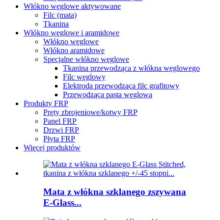
Włókno węglowe aktywowane
Filc (mata)
Tkanina
Włókno węglowe i aramidowe
Włókno węglowe
Włókno aramidowe
Specjalne włókno węglowe
Tkanina przewodząca z włókna węglowego
Filc węglowy
Elektroda przewodząca filc grafitowy
Przewodząca pasta węglowa
Produkty FRP
Pręty zbrojeniowe/kotwy FRP
Panel FRP
Drzwi FRP
Płyta FRP
Więcej produktów
Mata z włókna szklanego zszywana
E-Glass...