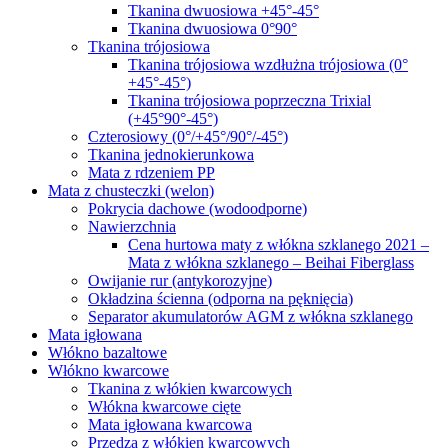
Tkanina dwuosiowa +45°-45°
Tkanina dwuosiowa 0°90°
Tkanina trójosiowa
Tkanina trójosiowa wzdłużna trójosiowa (0°
+45°-45°)
Tkanina trójosiowa poprzeczna Trixial
(+45°90°-45°)
Czterosiowy (0°/+45°/90°/-45°)
Tkanina jednokierunkowa
Mata z rdzeniem PP
Mata z chusteczki (welon)
Pokrycia dachowe (wodoodporne)
Nawierzchnia
Cena hurtowa maty z włókna szklanego 2021 –
Mata z włókna szklanego – Beihai Fiberglass
Owijanie rur (antykorozyjne)
Okładzina ścienna (odporna na pęknięcia)
Separator akumulatorów AGM z włókna szklanego
Mata igłowana
Włókno bazaltowe
Włókno kwarcowe
Tkanina z włókien kwarcowych
Włókna kwarcowe cięte
Mata igłowana kwarcowa
Przędza z włókien kwarcowych