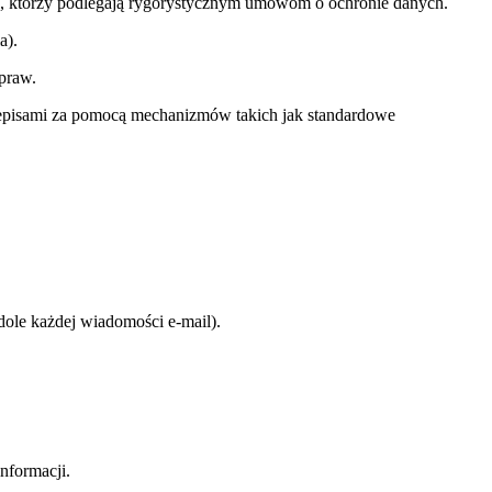
S), którzy podlegają rygorystycznym umowom o ochronie danych.
a).
praw.
przepisami za pomocą mechanizmów takich jak standardowe
dole każdej wiadomości e-mail).
nformacji.