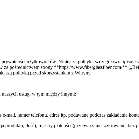
nę prywatności użytkowników. Niniejsza polityka szczegółowo opisuj
a pośrednictwem strony **https://www.fiberglassfiber.com/** („Beih
iejszą polityką przed skorzystaniem z Witryny.
 naszych usług, w tym między innymi:
 e-mail, numer telefonu, adres itp. podawane podczas zakładania kont
cja produktu, ilość), rejestry płatności (przetwarzanie szyfrowane, b