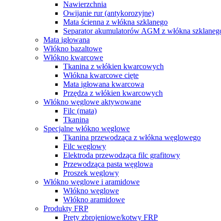
Nawierzchnia
Owijanie rur (antykorozyjne)
Mata ścienna z włókna szklanego
Separator akumulatorów AGM z włókna szklaneg
Mata igłowana
Włókno bazaltowe
Włókno kwarcowe
Tkanina z włókien kwarcowych
Włókna kwarcowe cięte
Mata igłowana kwarcowa
Przędza z włókien kwarcowych
Włókno węglowe aktywowane
Filc (mata)
Tkanina
Specjalne włókno węglowe
Tkanina przewodząca z włókna węglowego
Filc węglowy
Elektroda przewodząca filc grafitowy
Przewodząca pasta węglowa
Proszek węglowy
Włókno węglowe i aramidowe
Włókno węglowe
Włókno aramidowe
Produkty FRP
Pręty zbrojeniowe/kotwy FRP