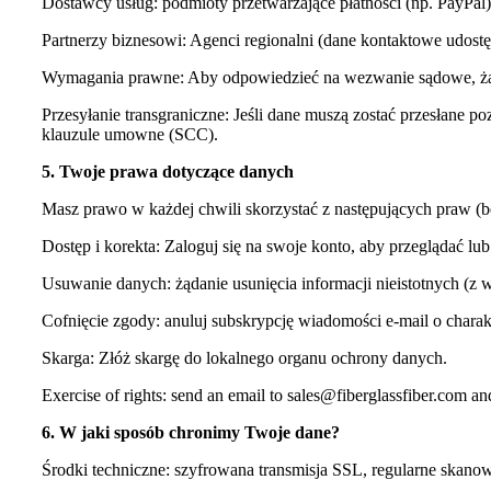
Dostawcy usług: podmioty przetwarzające płatności (np. PayPa
Partnerzy biznesowi: Agenci regionalni (dane kontaktowe udost
Wymagania prawne: Aby odpowiedzieć na wezwanie sądowe, żąda
Przesyłanie transgraniczne: Jeśli dane muszą zostać przesłane
klauzule umowne (SCC).
5. Twoje prawa dotyczące danych
Masz prawo w każdej chwili skorzystać z następujących praw (be
Dostęp i korekta: Zaloguj się na swoje konto, aby przeglądać l
Usuwanie danych: żądanie usunięcia informacji nieistotnych (z 
Cofnięcie zgody: anuluj subskrypcję wiadomości e-mail o charak
Skarga: Złóż skargę do lokalnego organu ochrony danych.
Exercise of rights: send an email to sales@fiberglassfiber.com a
6. W jaki sposób chronimy Twoje dane?
Środki techniczne: szyfrowana transmisja SSL, regularne skan