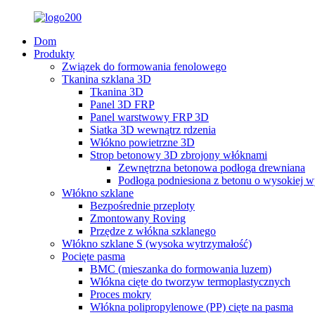
Dom
Produkty
Związek do formowania fenolowego
Tkanina szklana 3D
Tkanina 3D
Panel 3D FRP
Panel warstwowy FRP 3D
Siatka 3D wewnątrz rdzenia
Włókno powietrzne 3D
Strop betonowy 3D zbrojony włóknami
Zewnętrzna betonowa podłoga drewniana
Podłoga podniesiona z betonu o wysokiej w
Włókno szklane
Bezpośrednie przeploty
Zmontowany Roving
Przędze z włókna szklanego
Włókno szklane S (wysoka wytrzymałość)
Pocięte pasma
BMC (mieszanka do formowania luzem)
Włókna cięte do tworzyw termoplastycznych
Proces mokry
Włókna polipropylenowe (PP) cięte na pasma