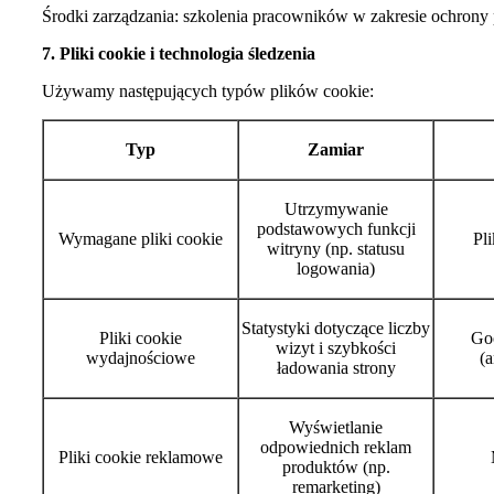
Środki zarządzania: szkolenia pracowników w zakresie ochrony 
7. Pliki cookie i technologia śledzenia
Używamy następujących typów plików cookie:
Typ
Zamiar
Utrzymywanie
podstawowych funkcji
Wymagane pliki cookie
Pli
witryny (np. statusu
logowania)
Statystyki dotyczące liczby
Pliki cookie
Goo
wizyt i szybkości
wydajnościowe
(
ładowania strony
Wyświetlanie
odpowiednich reklam
Pliki cookie reklamowe
produktów (np.
remarketing)