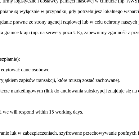
l), firmy logistyczne i dostawcy pamięci masowej w chmurze (np. AW
ępniane są wyłącznie w przypadku, gdy potrzebujesz lokalnego wsparci
nie prawne ze strony agencji rządowej lub w celu ochrony naszych 
 poza granice kraju (np. na serwery poza UE), zapewnimy zgodność z 
zpłatnie):
ub edytować dane osobowe.
wyjątkiem zapisów transakcji, które muszą zostać zachowane).
terze marketingowym (link do anulowania subskrypcji znajduje się na 
nd we will respond within 15 working days.
owanie luk w zabezpieczeniach, szyfrowane przechowywanie poufnych i