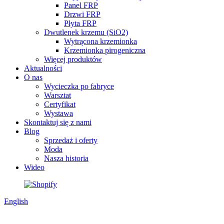
Panel FRP
Drzwi FRP
Płyta FRP
Dwutlenek krzemu (SiO2)
Wytrącona krzemionka
Krzemionka pirogeniczna
Więcej produktów
Aktualności
O nas
Wycieczka po fabryce
Warsztat
Certyfikat
Wystawa
Skontaktuj się z nami
Blog
Sprzedaż i oferty
Moda
Nasza historia
Wideo
English