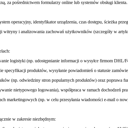
zną, za pośrednictwem formularzy online lub systemów obsługi klienta.
system operacyjny, identyfikator urządzenia, czas dostępu, ścieżka przeg
nkcji witryny i analizowania zachowań użytkowników (szczegóły w artyku
elach:
nie logistyki (np. udostępnianie informacji o wysyłce firmom DHL/F
e specyfikacji produktów, wysyłanie powiadomień o statusie zamówie
ników (np. odwiedziny stron popularnych produktów) oraz poprawa fu
rywanie nietypowego logowania), współpraca w ramach dochodzeń pr
h marketingowych (np. w celu przesyłania wiadomości e-mail o now
cznie w zakresie niezbędnym: