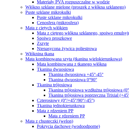
Materiały PVA rozpuszczalne w wodzie
Włókno szklane mielone (proszek z włókna szklanego)
Puste szklane mikrokulki
Puste szklane mikrokulki
Cenosfera (mikrosfera)
Mata z ciętych włókien
Mata z ciętego włókna szklanego, spoiwo emulsyj
Spoiwo proszkowe
Zszyte
Nienasycona żywica poliestrowa
Włóknina tkana
Mata kombinowana szyta (tkanina wielokierunkowa)
Mata kombinowana z tkanego włókna
Tkanina dwuosiowa
Tkanina dwuosiowa +45°-45°
Tkanina dwuosiowa 0°90°
Tkanina trójosiowa
Tkanina trójosiowa wzdłużna trójosiowa (0
Tkanina trójosiowa poprzeczna Trixial (+45
Czterosiowy (0°/+45°/90°/-45°)
Tkanina jednokierunkowa
Mata z rdzeniem PP
Mata z rdzeniem PP
Mata z chusteczki (welon)
Pokrycia dachowe (wodoodporne)