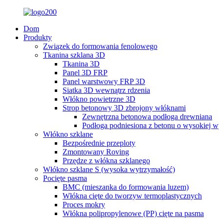
Dom
Produkty
Związek do formowania fenolowego
Tkanina szklana 3D
Tkanina 3D
Panel 3D FRP
Panel warstwowy FRP 3D
Siatka 3D wewnątrz rdzenia
Włókno powietrzne 3D
Strop betonowy 3D zbrojony włóknami
Zewnętrzna betonowa podłoga drewniana
Podłoga podniesiona z betonu o wysokiej w
Włókno szklane
Bezpośrednie przeploty
Zmontowany Roving
Przędze z włókna szklanego
Włókno szklane S (wysoka wytrzymałość)
Pocięte pasma
BMC (mieszanka do formowania luzem)
Włókna cięte do tworzyw termoplastycznych
Proces mokry
Włókna polipropylenowe (PP) cięte na pasma