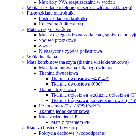
Materiały PVA rozpuszczalne w wodzie
Włókno szklane mielone (proszek z włókna szklanego)
Puste szklane mikrokulki
Puste szklane mikrokulki
Cenosfera (mikrosfera)
Mata z ciętych włókien
Mata z ciętego włókna szklanego, spoiwo emulsyj
Spoiwo proszkowe
Zszyte
Nienasycona żywica poliestrowa
Włóknina tkana
Mata kombinowana szyta (tkanina wielokierunkowa)
Mata kombinowana z tkanego włókna
Tkanina dwuosiowa
Tkanina dwuosiowa +45°-45°
Tkanina dwuosiowa 0°90°
Tkanina trójosiowa
Tkanina trójosiowa wzdłużna trójosiowa (0
Tkanina trójosiowa poprzeczna Trixial (+45
Czterosiowy (0°/+45°/90°/-45°)
Tkanina jednokierunkowa
Mata z rdzeniem PP
Mata z rdzeniem PP
Mata z chusteczki (welon)
Pokrycia dachowe (wodoodporne)