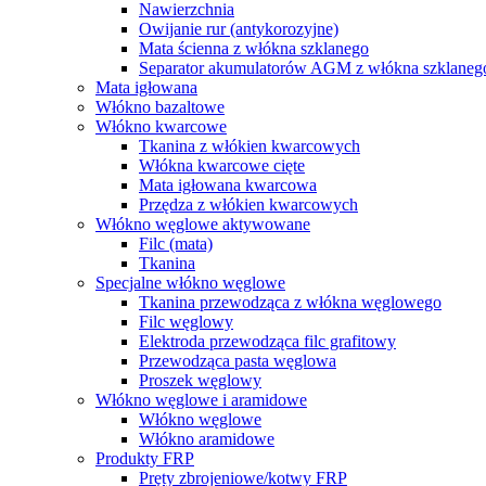
Nawierzchnia
Owijanie rur (antykorozyjne)
Mata ścienna z włókna szklanego
Separator akumulatorów AGM z włókna szklaneg
Mata igłowana
Włókno bazaltowe
Włókno kwarcowe
Tkanina z włókien kwarcowych
Włókna kwarcowe cięte
Mata igłowana kwarcowa
Przędza z włókien kwarcowych
Włókno węglowe aktywowane
Filc (mata)
Tkanina
Specjalne włókno węglowe
Tkanina przewodząca z włókna węglowego
Filc węglowy
Elektroda przewodząca filc grafitowy
Przewodząca pasta węglowa
Proszek węglowy
Włókno węglowe i aramidowe
Włókno węglowe
Włókno aramidowe
Produkty FRP
Pręty zbrojeniowe/kotwy FRP