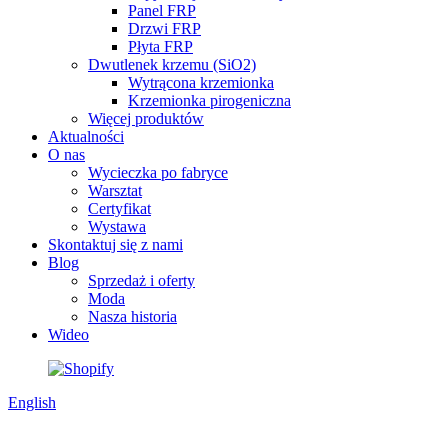
Panel FRP
Drzwi FRP
Płyta FRP
Dwutlenek krzemu (SiO2)
Wytrącona krzemionka
Krzemionka pirogeniczna
Więcej produktów
Aktualności
O nas
Wycieczka po fabryce
Warsztat
Certyfikat
Wystawa
Skontaktuj się z nami
Blog
Sprzedaż i oferty
Moda
Nasza historia
Wideo
English