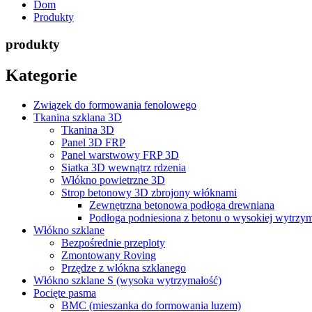
Dom
Produkty
produkty
Kategorie
Związek do formowania fenolowego
Tkanina szklana 3D
Tkanina 3D
Panel 3D FRP
Panel warstwowy FRP 3D
Siatka 3D wewnątrz rdzenia
Włókno powietrzne 3D
Strop betonowy 3D zbrojony włóknami
Zewnętrzna betonowa podłoga drewniana
Podłoga podniesiona z betonu o wysokiej wytrzym
Włókno szklane
Bezpośrednie przeploty
Zmontowany Roving
Przędze z włókna szklanego
Włókno szklane S (wysoka wytrzymałość)
Pocięte pasma
BMC (mieszanka do formowania luzem)