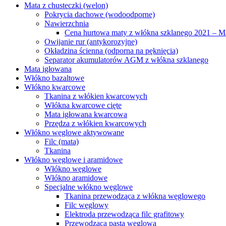
Mata z chusteczki (welon)
Pokrycia dachowe (wodoodporne)
Nawierzchnia
Cena hurtowa maty z włókna szklanego 2021 – Mat
Owijanie rur (antykorozyjne)
Okładzina ścienna (odporna na pęknięcia)
Separator akumulatorów AGM z włókna szklanego
Mata igłowana
Włókno bazaltowe
Włókno kwarcowe
Tkanina z włókien kwarcowych
Włókna kwarcowe cięte
Mata igłowana kwarcowa
Przędza z włókien kwarcowych
Włókno węglowe aktywowane
Filc (mata)
Tkanina
Włókno węglowe i aramidowe
Włókno węglowe
Włókno aramidowe
Specjalne włókno węglowe
Tkanina przewodząca z włókna węglowego
Filc węglowy
Elektroda przewodząca filc grafitowy
Przewodząca pasta węglowa