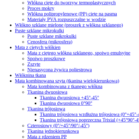
Włókna cięte do tworzyw termoplastycznych
Proces mokry
Włókna polipropylenowe (PP) cięte na pasma
Materiały PVA rozpuszczalne w wodzie
Włókno szklane mielone (proszek z włókna szklanego)
Puste szklane mikrokulki
Puste szklane mikrokulki
Cenosfera (mikrosfera)
Mata z ciętych włókien
Mata z ciętego włókna szklanego, spoiwo emulsyjne
Spoiwo proszkowe
Zszyte
Nienasycona żywica poliestrowa
Włóknina tkana
Mata kombinowana szyta (tkanina wielokierunkowa)
Mata kombinowana z tkanego włókna
Tkanina dwuosiowa
Tkanina dwuosiowa +45°-45°
Tkanina dwuosiowa 0°90°
Tkanina trójosiowa
Tkanina trójosiowa wzdłużna trójosiowa (0°+45°-
Tkanina trójosiowa poprzeczna Trixial (+45°90°-4
Czterosiowy (0°/+45°/90°/-45°)
Tkanina jednokierunkowa
Mata z rdzeniem PP