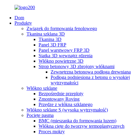
Dom
Produkty
Związek do formowania fenolowego
Tkanina szklana 3D
Tkanina 3D
Panel 3D FRP
Panel warstwowy FRP 3D
Siatka 3D wewnątrz rdzenia
Włókno powietrzne 3D
Strop betonowy 3D zbrojony włóknami
Zewnętrzna betonowa podłoga drewniana
Podłoga podniesiona z betonu o wysokiej
wytrzymałości
Włókno szklane
Bezpośrednie przeploty
Zmontowany Roving
Przędze z włókna szklanego
Włókno szklane S (wysoka wytrzymałość)
Pocięte pasma
BMC (mieszanka do formowania luzem)
Włókna cięte do tworzyw termoplastycznych
Proces mokry