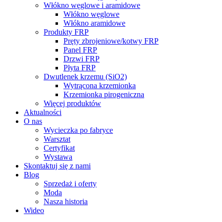
Włókno węglowe i aramidowe
Włókno węglowe
Włókno aramidowe
Produkty FRP
Pręty zbrojeniowe/kotwy FRP
Panel FRP
Drzwi FRP
Płyta FRP
Dwutlenek krzemu (SiO2)
Wytrącona krzemionka
Krzemionka pirogeniczna
Więcej produktów
Aktualności
O nas
Wycieczka po fabryce
Warsztat
Certyfikat
Wystawa
Skontaktuj się z nami
Blog
Sprzedaż i oferty
Moda
Nasza historia
Wideo