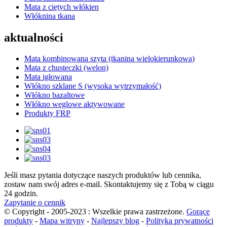
Mata z ciętych włókien
Włóknina tkana
aktualności
Mata kombinowana szyta (tkanina wielokierunkowa)
Mata z chusteczki (welon)
Mata igłowana
Włókno szklane S (wysoka wytrzymałość)
Włókno bazaltowe
Włókno węglowe aktywowane
Produkty FRP
Jeśli masz pytania dotyczące naszych produktów lub cennika,
zostaw nam swój adres e-mail. Skontaktujemy się z Tobą w ciągu
24 godzin.
Zapytanie o cennik
© Copyright - 2005-2023 : Wszelkie prawa zastrzeżone.
Gorące
produkty
-
Mapa witryny
-
Najlepszy blog
-
Polityka prywatności