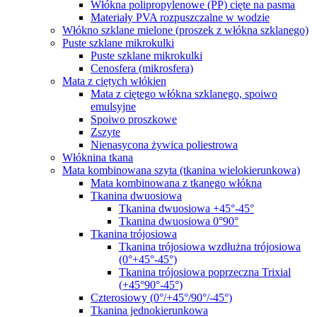
Włókna polipropylenowe (PP) cięte na pasma
Materiały PVA rozpuszczalne w wodzie
Włókno szklane mielone (proszek z włókna szklanego)
Puste szklane mikrokulki
Puste szklane mikrokulki
Cenosfera (mikrosfera)
Mata z ciętych włókien
Mata z ciętego włókna szklanego, spoiwo
emulsyjne
Spoiwo proszkowe
Zszyte
Nienasycona żywica poliestrowa
Włóknina tkana
Mata kombinowana szyta (tkanina wielokierunkowa)
Mata kombinowana z tkanego włókna
Tkanina dwuosiowa
Tkanina dwuosiowa +45°-45°
Tkanina dwuosiowa 0°90°
Tkanina trójosiowa
Tkanina trójosiowa wzdłużna trójosiowa
(0°+45°-45°)
Tkanina trójosiowa poprzeczna Trixial
(+45°90°-45°)
Czterosiowy (0°/+45°/90°/-45°)
Tkanina jednokierunkowa