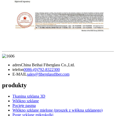
adres
China Beihai Fiberglass Co.,Ltd.
telefon
0086-(0)792-8322300
E-MAIL
sales@fiberglassfiber.com
produkty
Tkanina szklana 3D
Włókno szklane
Pocięte pasma
Włókno szklane mielone (proszek z włókna szklanego)
Puste szklane mikrokulki