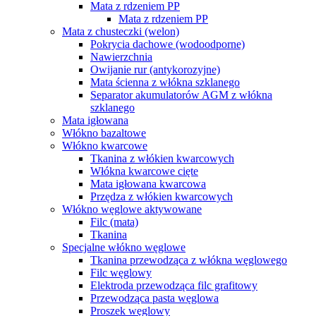
Mata z rdzeniem PP
Mata z rdzeniem PP
Mata z chusteczki (welon)
Pokrycia dachowe (wodoodporne)
Nawierzchnia
Owijanie rur (antykorozyjne)
Mata ścienna z włókna szklanego
Separator akumulatorów AGM z włókna
szklanego
Mata igłowana
Włókno bazaltowe
Włókno kwarcowe
Tkanina z włókien kwarcowych
Włókna kwarcowe cięte
Mata igłowana kwarcowa
Przędza z włókien kwarcowych
Włókno węglowe aktywowane
Filc (mata)
Tkanina
Specjalne włókno węglowe
Tkanina przewodząca z włókna węglowego
Filc węglowy
Elektroda przewodząca filc grafitowy
Przewodząca pasta węglowa
Proszek węglowy