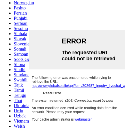
Norwegian
Pashto
Persian
Punjabi
Serbian
Sesotho
Sinhala
Slovak
Slovenian
Somali
Samoan
Scots Gaelic
Shona
Sindhi
Sundanese
Swahili
Tajik
Tamil
Telugu
Thai
Ukrainian
Urdu
Uzbek
Vietnamese
Welsh