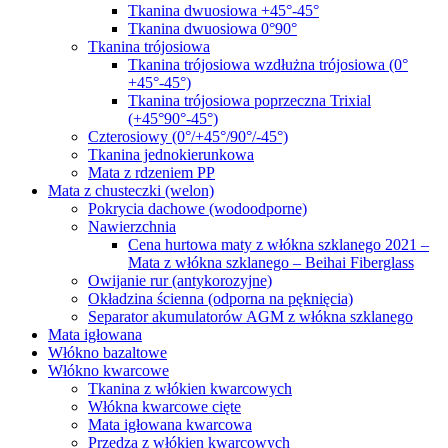
Tkanina dwuosiowa +45°-45°
Tkanina dwuosiowa 0°90°
Tkanina trójosiowa
Tkanina trójosiowa wzdłużna trójosiowa (0°
+45°-45°)
Tkanina trójosiowa poprzeczna Trixial
(+45°90°-45°)
Czterosiowy (0°/+45°/90°/-45°)
Tkanina jednokierunkowa
Mata z rdzeniem PP
Mata z chusteczki (welon)
Pokrycia dachowe (wodoodporne)
Nawierzchnia
Cena hurtowa maty z włókna szklanego 2021 –
Mata z włókna szklanego – Beihai Fiberglass
Owijanie rur (antykorozyjne)
Okładzina ścienna (odporna na pęknięcia)
Separator akumulatorów AGM z włókna szklanego
Mata igłowana
Włókno bazaltowe
Włókno kwarcowe
Tkanina z włókien kwarcowych
Włókna kwarcowe cięte
Mata igłowana kwarcowa
Przędza z włókien kwarcowych