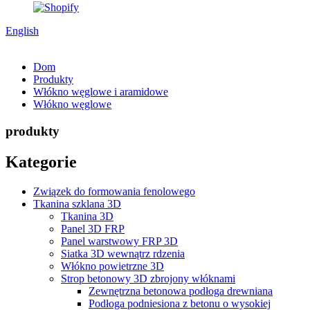
English
Dom
Produkty
Włókno węglowe i aramidowe
Włókno węglowe
produkty
Kategorie
Związek do formowania fenolowego
Tkanina szklana 3D
Tkanina 3D
Panel 3D FRP
Panel warstwowy FRP 3D
Siatka 3D wewnątrz rdzenia
Włókno powietrzne 3D
Strop betonowy 3D zbrojony włóknami
Zewnętrzna betonowa podłoga drewniana
Podłoga podniesiona z betonu o wysokiej