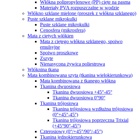
Włókna polipropylenowe (PP) cięte na pasma
Materiały PVA rozpuszczalne w wodzie
Włókno szklane mielone (proszek z włókna szklanego)
Puste szklane mikrokulki
Puste szklane mikrokulki
Cenosfera (mikrosfera)
Mata z ciętych włókien
Mata z ciętego włókna szklanego, spoiwo
emulsyjne
Spoiwo proszkowe
Zszyte
Nienasycona żywica poliestrowa
Włóknina tkana
Mata kombinowana szyta (tkanina wielokierunkowa)
Mata kombinowana z tkanego włókna
Tkanina dwuosiowa
Tkanina dwuosiowa +45°-45°
Tkanina dwuosiowa 0°90°
Tkanina trójosiowa
Tkanina trójosiowa wzdłużna trójosiowa
(0°+45°-45°)
Tkanina trójosiowa poprzeczna Trixial
(+45°90°-45°)
Czterosiowy (0°/+45°/90°/-45°)
Tkanina jednokierunkowa