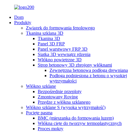
Dom
Produkty
Związek do formowania fenolowego
Tkanina szklana 3D
Tkanina 3D
Panel 3D FRP
Panel warstwowy FRP 3D
Siatka 3D wewnątrz rdzenia
Włókno powietrzne 3D
Strop betonowy 3D zbrojony włóknami
Zewnętrzna betonowa podłoga drewniana
Podłoga podniesiona z betonu o wysokiej
wytrzymałości
Włókno szklane
Bezpośrednie przeploty
Zmontowany Roving
Przędze z włókna szklanego
Włókno szklane S (wysoka wytrzymałość)
Pocięte pasma
BMC (mieszanka do formowania luzem)
Włókna cięte do tworzyw termoplastycznych
Proces mokry