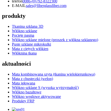
telefon
0086-(0)792-8322300
E-MAIL
sales@fiberglassfiber.com
produkty
Tkanina szklana 3D
Włókno szklane
Pocięte pasma
Włókno szklane mielone (proszek z włókna szklanego)
Puste szklane mikrokulki
Mata z ciętych włókien
Włóknina tkana
aktualności
Mata kombinowana szyta (tkanina wielokierunkowa)
Mata z chusteczki (welon)
Mata igłowana
Włókno szklane S (wysoka wytrzymałość)
Włókno bazaltowe
Włókno węglowe aktywowane
Produkty FRP