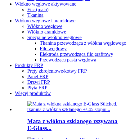
Włókno węglowe aktywowane
Filc (mata)
Tkanina
Włókno węglowe i aramidowe
Włókno węglowe
Włókno aramidowe
Specjalne włókno węglowe
Tkanina przewodząca z włókna węglowego
Filc węglowy
Elektroda przewodząca filc grafitowy
Przewodząca pasta węglowa
Produkty FRP
Pręty zbrojeniowe/kotwy FRP
Panel FRP
Drzwi FRP
Płyta FRP
Więcej produktów
Mata z włókna szklanego zszywana
E-Glass...