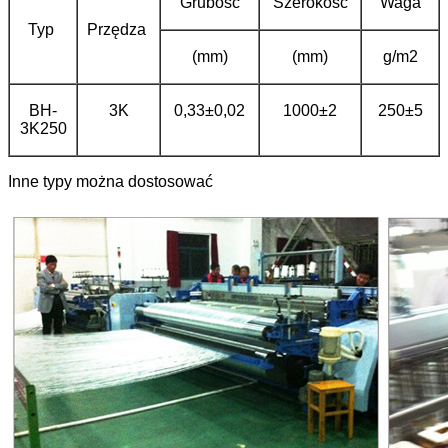
Grubość
Szerokość
Waga
Typ
Przędza
(mm)
(mm)
g/m2
BH-
3K
0,33±0,02
1000±2
250±5
3K250
Inne typy można dostosować