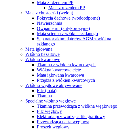
Mata z rdzeniem PP
Mata z rdzeniem PP
Mata z chusteczki (welon)
Pokrycia dachowe (wodoodporne)
Nawierzchnia
Owijanie rur (antykorozyjne)
Mata ścienna z włókna szklanego
Separator akumulatorów AGM z włókna
szklanego
Mata igłowana
Włókno bazaltowe
Włókno kwarcowe
Tkanina z włókien kwarcowych
Włókna kwarcowe cięte
Mata igłowana kwarcowa
Przędza z włókien kwarcowych
Włókno węglowe aktywowane
Filc (mata)
Tkanina
Specjalne włókno węglowe
Tkanina przewodząca z włókna węglowego
Filc węglowy
Elektroda przewodząca filc grafitowy
Przewodząca pasta węglowa
Proszek węglowy