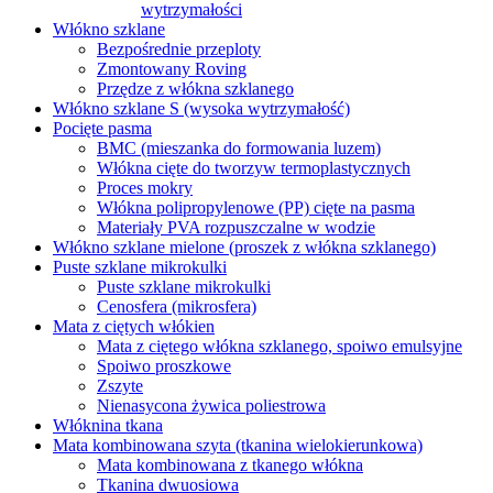
wytrzymałości
Włókno szklane
Bezpośrednie przeploty
Zmontowany Roving
Przędze z włókna szklanego
Włókno szklane S (wysoka wytrzymałość)
Pocięte pasma
BMC (mieszanka do formowania luzem)
Włókna cięte do tworzyw termoplastycznych
Proces mokry
Włókna polipropylenowe (PP) cięte na pasma
Materiały PVA rozpuszczalne w wodzie
Włókno szklane mielone (proszek z włókna szklanego)
Puste szklane mikrokulki
Puste szklane mikrokulki
Cenosfera (mikrosfera)
Mata z ciętych włókien
Mata z ciętego włókna szklanego, spoiwo emulsyjne
Spoiwo proszkowe
Zszyte
Nienasycona żywica poliestrowa
Włóknina tkana
Mata kombinowana szyta (tkanina wielokierunkowa)
Mata kombinowana z tkanego włókna
Tkanina dwuosiowa