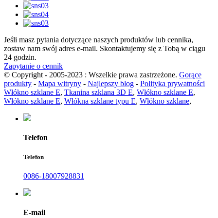
Jeśli masz pytania dotyczące naszych produktów lub cennika,
zostaw nam swój adres e-mail. Skontaktujemy się z Tobą w ciągu
24 godzin.
Zapytanie o cennik
© Copyright - 2005-2023 : Wszelkie prawa zastrzeżone.
Gorące
produkty
-
Mapa witryny
-
Najlepszy blog
-
Polityka prywatności
Włókno szklane E
,
Tkanina szklana 3D E
,
Włókno szklane E
,
Włókno szklane E
,
Włókna szklane typu E
,
Włókno szklane
,
Telefon
Telefon
0086-18007928831
E-mail