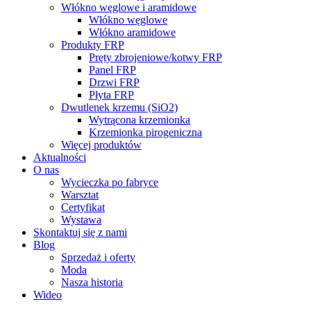
Włókno węglowe i aramidowe
Włókno węglowe
Włókno aramidowe
Produkty FRP
Pręty zbrojeniowe/kotwy FRP
Panel FRP
Drzwi FRP
Płyta FRP
Dwutlenek krzemu (SiO2)
Wytrącona krzemionka
Krzemionka pirogeniczna
Więcej produktów
Aktualności
O nas
Wycieczka po fabryce
Warsztat
Certyfikat
Wystawa
Skontaktuj się z nami
Blog
Sprzedaż i oferty
Moda
Nasza historia
Wideo