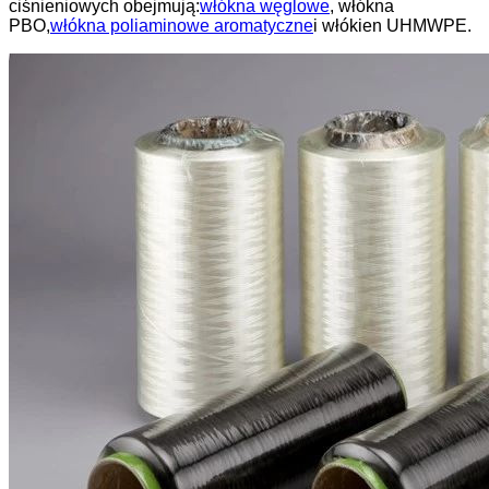
ciśnieniowych obejmują:
włókna węglowe
, włókna
PBO,
włókna poliaminowe aromatyczne
i włókien UHMWPE.