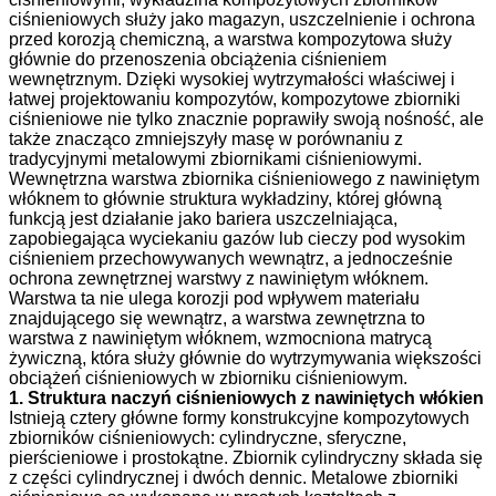
ciśnieniowych służy jako magazyn, uszczelnienie i ochrona
przed korozją chemiczną, a warstwa kompozytowa służy
głównie do przenoszenia obciążenia ciśnieniem
wewnętrznym. Dzięki wysokiej wytrzymałości właściwej i
łatwej projektowaniu kompozytów, kompozytowe zbiorniki
ciśnieniowe nie tylko znacznie poprawiły swoją nośność, ale
także znacząco zmniejszyły masę w porównaniu z
tradycyjnymi metalowymi zbiornikami ciśnieniowymi.
Wewnętrzna warstwa zbiornika ciśnieniowego z nawiniętym
włóknem to głównie struktura wykładziny, której główną
funkcją jest działanie jako bariera uszczelniająca,
zapobiegająca wyciekaniu gazów lub cieczy pod wysokim
ciśnieniem przechowywanych wewnątrz, a jednocześnie
ochrona zewnętrznej warstwy z nawiniętym włóknem.
Warstwa ta nie ulega korozji pod wpływem materiału
znajdującego się wewnątrz, a warstwa zewnętrzna to
warstwa z nawiniętym włóknem, wzmocniona matrycą
żywiczną, która służy głównie do wytrzymywania większości
obciążeń ciśnieniowych w zbiorniku ciśnieniowym.
1. Struktura naczyń ciśnieniowych z nawiniętych włókien
Istnieją cztery główne formy konstrukcyjne kompozytowych
zbiorników ciśnieniowych: cylindryczne, sferyczne,
pierścieniowe i prostokątne. Zbiornik cylindryczny składa się
z części cylindrycznej i dwóch dennic. Metalowe zbiorniki