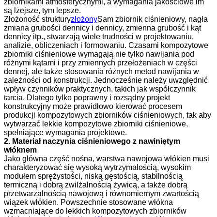
zbiornikami atmosferycznymi, a wymagania jakościowe im
są lżejsze, tym lepsze.
Złożoność struktury
złożony
Sam zbiornik ciśnieniowy, nagła
zmiana grubości dennicy i dennicy, zmienna grubość i kąt
dennicy itp., stwarzają wiele trudności w projektowaniu,
analizie, obliczeniach i formowaniu. Czasami kompozytowe
zbiorniki ciśnieniowe wymagają nie tylko nawijania pod
różnymi kątami i przy zmiennych przełożeniach w części
dennej, ale także stosowania różnych metod nawijania w
zależności od konstrukcji. Jednocześnie należy uwzględnić
wpływ czynników praktycznych, takich jak współczynnik
tarcia. Dlatego tylko poprawny i rozsądny projekt
konstrukcyjny może prawidłowo kierować procesem
produkcji kompozytowych zbiorników ciśnieniowych, tak aby
wytwarzać lekkie kompozytowe zbiorniki ciśnieniowe,
spełniające wymagania projektowe.
2. Materiał naczynia ciśnieniowego z nawiniętym
włóknem
Jako główna część nośna, warstwa nawojowa włókien musi
charakteryzować się wysoką wytrzymałością, wysokim
modułem sprężystości, niską gęstością, stabilnością
termiczną i dobrą zwilżalnością żywicą, a także dobrą
przetwarzalnością nawojową i równomiernym zwartością
wiązek włókien. Powszechnie stosowane włókna
wzmacniające do lekkich kompozytowych zbiorników