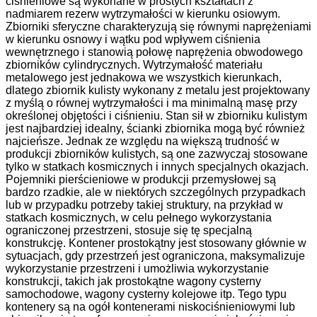
ciśnieniowe są wykonane w prostych kształtach z
nadmiarem rezerw wytrzymałości w kierunku osiowym.
Zbiorniki sferyczne charakteryzują się równymi naprężeniami
w kierunku osnowy i wątku pod wpływem ciśnienia
wewnętrznego i stanowią połowę naprężenia obwodowego
zbiorników cylindrycznych. Wytrzymałość materiału
metalowego jest jednakowa we wszystkich kierunkach,
dlatego zbiornik kulisty wykonany z metalu jest projektowany
z myślą o równej wytrzymałości i ma minimalną masę przy
określonej objętości i ciśnieniu. Stan sił w zbiorniku kulistym
jest najbardziej idealny, ścianki zbiornika mogą być również
najcieńsze. Jednak ze względu na większą trudność w
produkcji zbiorników kulistych, są one zazwyczaj stosowane
tylko w statkach kosmicznych i innych specjalnych okazjach.
Pojemniki pierścieniowe w produkcji przemysłowej są
bardzo rzadkie, ale w niektórych szczególnych przypadkach
lub w przypadku potrzeby takiej struktury, na przykład w
statkach kosmicznych, w celu pełnego wykorzystania
ograniczonej przestrzeni, stosuje się tę specjalną
konstrukcję. Kontener prostokątny jest stosowany głównie w
sytuacjach, gdy przestrzeń jest ograniczona, maksymalizuje
wykorzystanie przestrzeni i umożliwia wykorzystanie
konstrukcji, takich jak prostokątne wagony cysterny
samochodowe, wagony cysterny kolejowe itp. Tego typu
kontenery są na ogół kontenerami niskociśnieniowymi lub