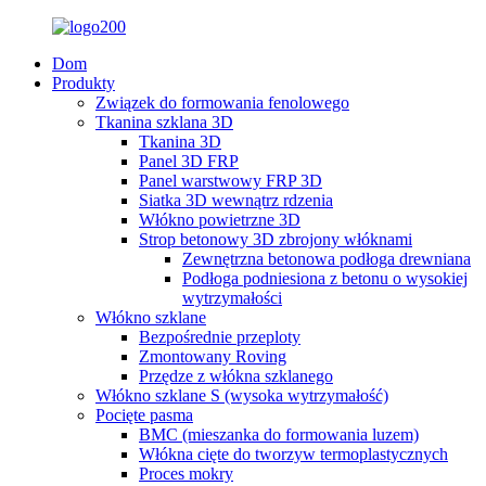
Dom
Produkty
Związek do formowania fenolowego
Tkanina szklana 3D
Tkanina 3D
Panel 3D FRP
Panel warstwowy FRP 3D
Siatka 3D wewnątrz rdzenia
Włókno powietrzne 3D
Strop betonowy 3D zbrojony włóknami
Zewnętrzna betonowa podłoga drewniana
Podłoga podniesiona z betonu o wysokiej
wytrzymałości
Włókno szklane
Bezpośrednie przeploty
Zmontowany Roving
Przędze z włókna szklanego
Włókno szklane S (wysoka wytrzymałość)
Pocięte pasma
BMC (mieszanka do formowania luzem)
Włókna cięte do tworzyw termoplastycznych
Proces mokry