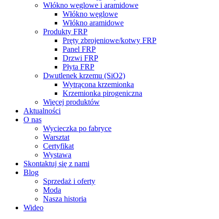
Włókno węglowe i aramidowe
Włókno węglowe
Włókno aramidowe
Produkty FRP
Pręty zbrojeniowe/kotwy FRP
Panel FRP
Drzwi FRP
Płyta FRP
Dwutlenek krzemu (SiO2)
Wytrącona krzemionka
Krzemionka pirogeniczna
Więcej produktów
Aktualności
O nas
Wycieczka po fabryce
Warsztat
Certyfikat
Wystawa
Skontaktuj się z nami
Blog
Sprzedaż i oferty
Moda
Nasza historia
Wideo