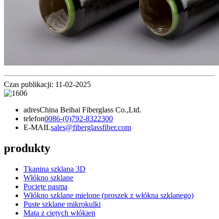
Czas publikacji: 11-02-2025
adres
China Beihai Fiberglass Co.,Ltd.
telefon
0086-(0)792-8322300
E-MAIL
sales@fiberglassfiber.com
produkty
Tkanina szklana 3D
Włókno szklane
Pocięte pasma
Włókno szklane mielone (proszek z włókna szklanego)
Puste szklane mikrokulki
Mata z ciętych włókien