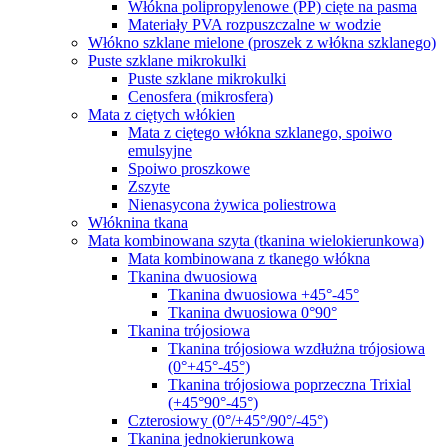
Włókna polipropylenowe (PP) cięte na pasma
Materiały PVA rozpuszczalne w wodzie
Włókno szklane mielone (proszek z włókna szklanego)
Puste szklane mikrokulki
Puste szklane mikrokulki
Cenosfera (mikrosfera)
Mata z ciętych włókien
Mata z ciętego włókna szklanego, spoiwo
emulsyjne
Spoiwo proszkowe
Zszyte
Nienasycona żywica poliestrowa
Włóknina tkana
Mata kombinowana szyta (tkanina wielokierunkowa)
Mata kombinowana z tkanego włókna
Tkanina dwuosiowa
Tkanina dwuosiowa +45°-45°
Tkanina dwuosiowa 0°90°
Tkanina trójosiowa
Tkanina trójosiowa wzdłużna trójosiowa
(0°+45°-45°)
Tkanina trójosiowa poprzeczna Trixial
(+45°90°-45°)
Czterosiowy (0°/+45°/90°/-45°)
Tkanina jednokierunkowa