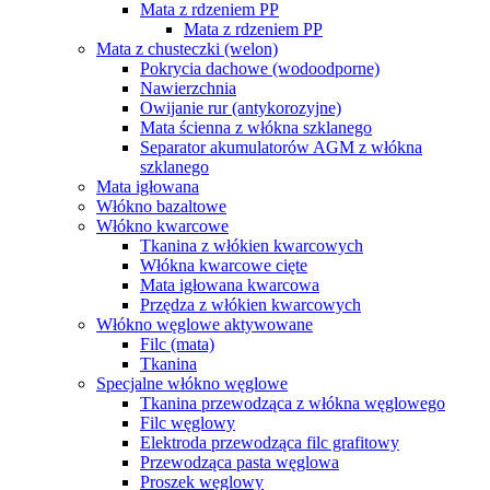
Mata z rdzeniem PP
Mata z rdzeniem PP
Mata z chusteczki (welon)
Pokrycia dachowe (wodoodporne)
Nawierzchnia
Owijanie rur (antykorozyjne)
Mata ścienna z włókna szklanego
Separator akumulatorów AGM z włókna
szklanego
Mata igłowana
Włókno bazaltowe
Włókno kwarcowe
Tkanina z włókien kwarcowych
Włókna kwarcowe cięte
Mata igłowana kwarcowa
Przędza z włókien kwarcowych
Włókno węglowe aktywowane
Filc (mata)
Tkanina
Specjalne włókno węglowe
Tkanina przewodząca z włókna węglowego
Filc węglowy
Elektroda przewodząca filc grafitowy
Przewodząca pasta węglowa
Proszek węglowy