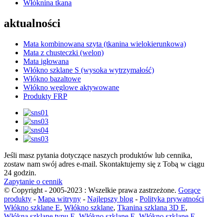
Włóknina tkana
aktualności
Mata kombinowana szyta (tkanina wielokierunkowa)
Mata z chusteczki (welon)
Mata igłowana
Włókno szklane S (wysoka wytrzymałość)
Włókno bazaltowe
Włókno węglowe aktywowane
Produkty FRP
Jeśli masz pytania dotyczące naszych produktów lub cennika,
zostaw nam swój adres e-mail. Skontaktujemy się z Tobą w ciągu
24 godzin.
Zapytanie o cennik
© Copyright - 2005-2023 : Wszelkie prawa zastrzeżone.
Gorące
produkty
-
Mapa witryny
-
Najlepszy blog
-
Polityka prywatności
Włókno szklane E
,
Włókno szklane
,
Tkanina szklana 3D E
,
Włókna szklane typu E
,
Włókno szklane E
,
Włókno szklane E
,